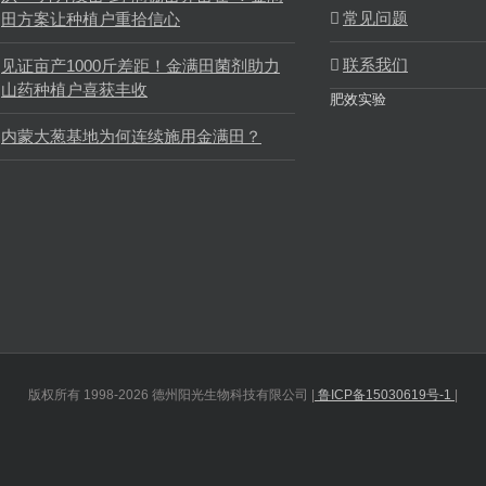
常见问题
田方案让种植户重拾信心
联系我们
见证亩产1000斤差距！金满田菌剂助力
山药种植户喜获丰收
肥效实验
内蒙大葱基地为何连续施用金满田？
版权所有 1998-2026 德州阳光生物科技有限公司 |
鲁ICP备15030619号-1
|