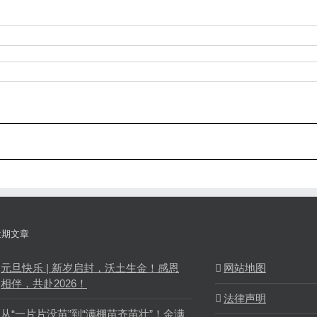
近期文章
元旦快乐 | 新岁启封，沃土生金！感恩
网站地图
相伴，共赴2026！
法律声明
从“一片片没苗”到“满棚苗齐苗壮”！金满