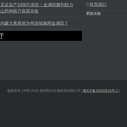
联系我们
见证亩产1000斤差距！金满田菌剂助力
山药种植户喜获丰收
肥效实验
内蒙大葱基地为何连续施用金满田？
厅
版权所有 1998-2026 德州阳光生物科技有限公司 |
鲁ICP备15030619号-1
|