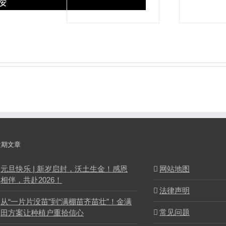
楼
近期文章
元旦快乐 | 新岁启封，沃土生金！感恩
网站地图
相伴，共赴2026！
法律声明
从“一片片没苗”到“满棚苗齐苗壮”！金满
常见问题
田方案让种植户重拾信心