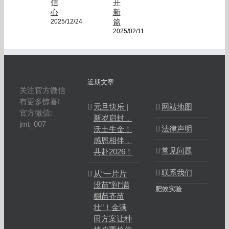
信
开
心
新
篇
2025/12/24
2025/02/11
近期文章
关注官方微信
有更多惊喜!
元旦快乐 |
网站地图
官方微信:
新岁启封，
jmt_007
法律声明
沃土生金！
感恩相伴，
常见问题
共赴2026！
联系我们
从“一片片
没苗”到“满
肥效实验
棚苗齐苗
壮”！金满
田方案让种