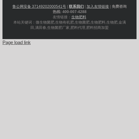
鲁公网安备 37149202000541号
|
联系我们
|
加入友情链接
|
免费咨询
热线: 400-007-4288
友情链接：
生物肥料
本站关键词：微生物菌肥,生物有机肥,生物菌肥,生物肥料,生物肥,金满
田,满田春,生物菌肥厂家,肥料代理,肥料招商加盟
Page load link