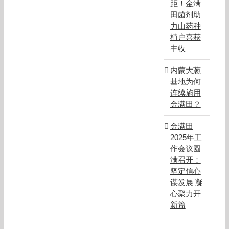
距！金满
田菌剂助
力山药种
植户喜获
丰收
内蒙大葱
基地为何
连续施用
金满田？
金满田
2025年工
作会议圆
满召开：
坚定信心
谋发展 凝
心聚力开
新篇