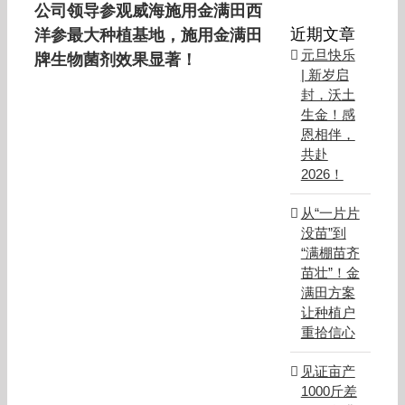
公司领导参观威海施用金满田西
近期文章
洋参最大种植基地，施用金满田
元旦快乐
牌生物菌剂效果显著！
| 新岁启
封，沃土
生金！感
恩相伴，
共赴
2026！
从“一片片
没苗”到
“满棚苗齐
苗壮”！金
满田方案
让种植户
重拾信心
见证亩产
1000斤差