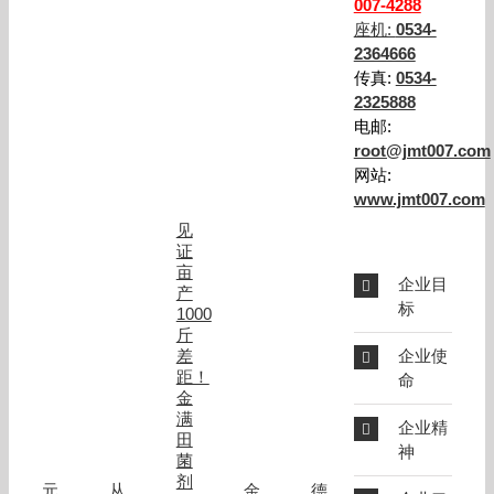
007-4288
导
参
座机:
0534-
观
2364666
威
传真:
0534-
海
2325888
施
用
电邮:
金
root@jmt007.com
满
网站:
田
西
www.jmt007.com
洋
见
参
证
最
亩
大
企业目
种
产
标
植
1000
基
斤
地，
差
企业使
施
距！
命
用
金
金
满
满
企业精
田
田
神
牌
菌
生
剂
元
从
金
德