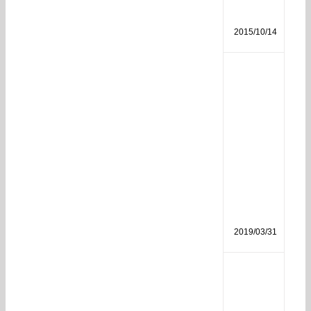
分
析
2015/10/14
磷
酸
二
氢
钾
作
用
和
使
用
方
法
2019/03/31
生
物
菌