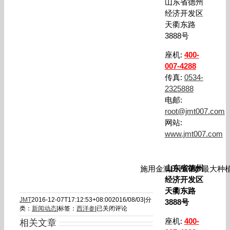
山东省德州
经济开发区
天衢东路
3888号
座机:
400-
007-4288
传真:
0534-
2325888
电邮:
root@jmt007.com
网站:
www.jmt007.com
山东省德州
施用金满田西洋参最大种
经济开发区
天衢东路
JMT
2016-12-07T17:12:53+08:00
2016/08/03
|
分
3888号
公
类：
新闻动态
|
标签：
西洋参
|
已关闭评论
司
座机:
400-
相关文章
领