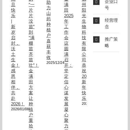
物
企业口
助
旦
“一
满
州
菌
力
号
快
片
田
阳
剂
山
乐
片
2025
光
效
药
经营理
果
|
没
年
生
种
显
新
苗”
工
物
念
植
著！
岁
到
作
科
户
启
“满
会
技
推广策
喜
封，
棚
议
有
略
获
沃
苗
圆
限
丰
土
齐
满
公
收
生
苗
召
司
2025/12/24
金！
壮”！
开：
恭
感
金
坚
祝
恩
满
定
2025
相
田
信
新
伴，
方
心
年
共
案
谋
快
赴
让
发
乐！
2026！
种
展
2025/01/02
植
凝
2026/01/08
户
心
重
聚
拾
力