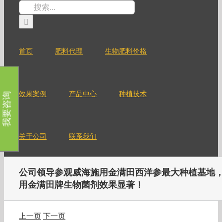
跳
搜
过
索：
内
容
首页
肥料代理
生物肥料价格
效果案例
产品中心
种植技术
我要咨询
关于公司
联系我们
公司领导参观威海施用金满田西洋参最大种植基地
用金满田牌生物菌剂效果显著！
上一页
下一页