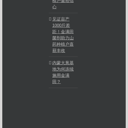
植户重拾信
心
见证亩产
1000斤差
距！金满田
菌剂助力山
药种植户喜
获丰收
内蒙大葱基
地为何连续
施用金满
田？