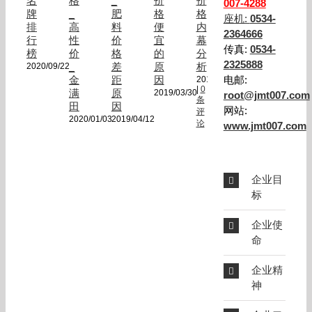
名
格
_
价
价
007-4288
牌
_
肥
格
格
座机:
0534-
排
高
料
便
内
2364666
行
性
价
宜
幕
传真:
0534-
榜
价
格
的
分
2325888
_
差
原
析
2020/09/22
金
距
因
电邮:
2018/12/18
|
0
满
原
2019/03/30
root@jmt007.com
条
田
因
网站:
评
2020/01/03
2019/04/12
论
www.jmt007.com
企业目
标
企业使
命
企业精
神