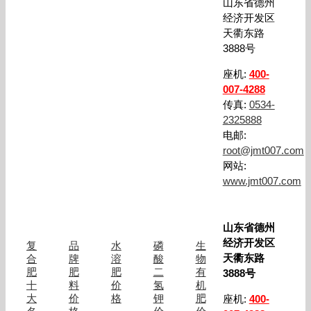
年
山东省德州
三
经济开发区
成
天衢东路
3888号
座机:
400-
007-4288
传真:
0534-
2325888
电邮:
root@jmt007.com
网站:
www.jmt007.com
山东省德州
经济开发区
复
品
水
磷
生
天衢东路
合
牌
溶
酸
物
肥
肥
肥
二
有
3888号
十
料
价
氢
机
大
价
格
钾
肥
座机:
400-