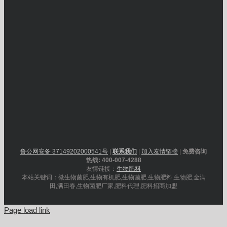
鲁公网安备 37149202000541号
|
联系我们
|
加入友情链接
|
免费咨询
热线: 400-007-4288
友情链接：
生物肥料
本站关键词：微生物菌肥,生物有机肥,生物菌肥,生物肥料,生物肥,金满
田,满田春,生物菌肥厂家,肥料代理,肥料招商加盟
Page load link