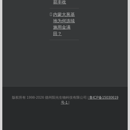
获丰收
内蒙大葱基
地为何连续
施用金满
田？
版权所有 1998-2026 德州阳光生物科技有限公司 |
鲁ICP备15030619
号-1
|