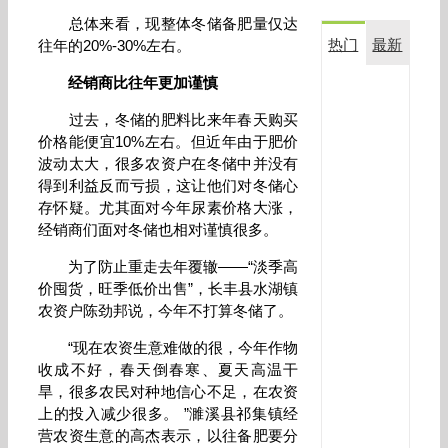
总体来看，现整体冬储备肥量仅达
热门
最新
往年的20%-30%左右。
经销商比往年更加谨慎
复
合
过去，冬储的肥料比来年春天购买
生
价格能便宜10%左右。但近年由于肥价
物
波动太大，很多农资户在冬储中并没有
菌
得到利益反而亏损，这让他们对冬储心
剂
存怀疑。尤其面对今年尿素价格大涨，
金
满
经销商们面对冬储也相对谨慎很多。
田
在
为了防止重走去年覆辙——“淡季高
玉
价囤货，旺季低价出售”，长丰县水湖镇
米
农资户陈劲邦说，今年不打算冬储了。
上
应
“现在农资生意难做的很，今年作物
用
收成不好，春天倒春寒、夏天高温干
效
旱，很多农民对种地信心不足，在农资
果
上的投入减少很多。 ”濉溪县祁集镇经
对
营农资生意的高杰表示，以往备肥要分
比