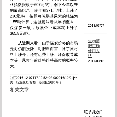
肥
格指数报收于607元/吨，创下今年以来
哪
的最高纪录，较年初371元/吨，上涨了
种
最
236元/吨。按照每吨煤基尿素的耗煤为
好
1.55吨计算，这就意味着从年初至今，
2018/03/07
仅煤炭一项，尿素企业成本就上升了
365.8元/吨。
生物菌
从近期来看，由于煤炭价格的市场
肥正确
走向仍旧强势，对肥料而言，除了原材
使用方
料上涨外，还有运费上涨、环保改造成
法
本等，尿素年前价格维持高位的概率较
2017/03/16
大。
JMT
2016-12-07T17:12:52+08:00
2016/12/01
|
分
今
类：
行业视野
|
标签：
冬储
|
已关闭评论
年
相关文章
冬
储
量
仅
达
联系我们
往