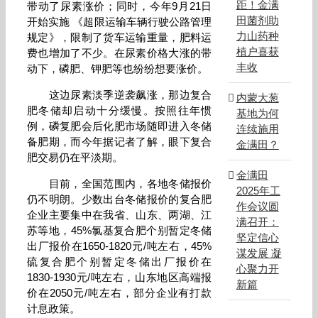
距！金满
带动了尿素涨价；同时，今年9月21日
田菌剂助
开始实施 《超限运输车辆行驶公路管理
力山药种
规定》，限制了货车运输重量，肥料运
植户喜获
费也增加了不少。在尿素价格大涨的带
丰收
动下，磷肥、钾肥等也纷纷想要涨价。
这边尿素淡季逆袭飙涨，那边复合
内蒙大葱
肥冬储却启动十分缓慢。按照往年惯
基地为何
例，磷复肥会后化肥市场随即进入冬储
连续施用
备肥期，而今年据记者了解，眼下复合
金满田？
肥交易仍在平淡期。
金满田
目前，全国范围内，各地冬储报价
2025年工
仍不明朗。少数出台冬储报价的复合肥
作会议圆
企业主要集中在我省、山东、两湖、江
满召开：
苏等地，45%氯基复合肥个别暂定冬储
坚定信心
出厂报价在1650-1820元/吨左右，45%
谋发展 凝
硫复合肥个别暂定冬储出厂报价在
心聚力开
1830-1930元/吨左右，山东地区高端报
新篇
价在2050元/吨左右，部分企业有打款
计息政策。