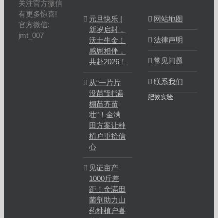
关注官方微信
有更多惊喜!
元旦快乐 |
网站地图
官方微信:
新岁启封，
jmt_007
法律声明
沃土生金！
感恩相伴，
常见问题
共赴2026！
联系我们
从“一片片
没苗”到“满
肥效实验
棚苗齐苗
壮”！金满
田方案让种
植户重拾信
心
见证亩产
1000斤差
距！金满田
菌剂助力山
药种植户喜