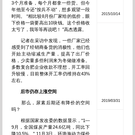
分
3个月准备，每个月都拿一些货。但今
析
年他至今还“按兵不动”，想多观望一段
2015/10/14
时间。 “相比较8月份厂家给的低价，眼
下价格一袋要高出10块钱。这个价格收
太亏了，我等等再说吧！ ”高杰透露。
磷
酸
记者在采访中发现，一些厂家已经
二
感受到了经销商备货的消极性，他们也
氢
开始主动缩减生产量，提高了出厂价
钾
作
格，少卖量多些利润来为冬储做准备。
用
多数复合肥企业收款不理想，开工率回
和
升较慢，目前整体开工率仍维持在43%
使
左右。
用
方
后市仍存上涨空间
法
2019/03/31
那么，尿素后期还有降价的空间
吗？
生
根据国家发改委的数据显示，“1—
物
9月，全国煤炭产量24.6亿吨，同比下
菌
降10.5%。” 11月3日，环渤海动力煤价