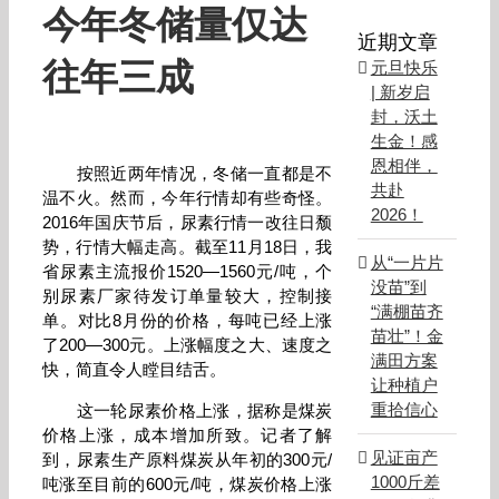
今年
冬储量仅达
近期文章
往年三成
元旦快乐
| 新岁启
封，沃土
生金！感
恩相伴，
按照近两年情况，冬储一直都是不
共赴
温不火。然而，今年行情却有些奇怪。
2026！
2016年国庆节后，尿素行情一改往日颓
势，行情大幅走高。截至11月18日，我
从“一片片
省尿素主流报价1520—1560元/吨，个
没苗”到
别尿素厂家待发订单量较大，控制接
“满棚苗齐
单。对比8月份的价格，每吨已经上涨
苗壮”！金
了200—300元。上涨幅度之大、速度之
满田方案
快，简直令人瞠目结舌。
让种植户
重拾信心
这一轮尿素价格上涨，据称是煤炭
价格上涨，成本增加所致。记者了解
见证亩产
到，尿素生产原料煤炭从年初的300元/
1000斤差
吨涨至目前的600元/吨，煤炭价格上涨