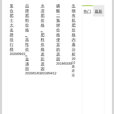
复
品
水
磷
生
合
牌
溶
酸
物
热门
最新
肥
肥
肥
二
有
十
料
价
氢
机
复
大
价
格
钾
肥
合
名
格
_
价
价
生
牌
_
肥
格
格
物
排
高
料
便
内
菌
行
性
价
宜
幕
剂
榜
价
格
的
分
金
_
差
原
析
2020/09/22
满
金
距
因
2018/12/18
田
|
0
满
原
2019/03/30
条
在
田
因
评
玉
2020/01/03
2019/04/12
论
米
上
应
用
效
果
对
比