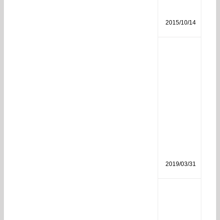
分
析
2015/10/14
磷
酸
二
氢
钾
作
用
和
使
用
方
法
2019/03/31
生
物
菌