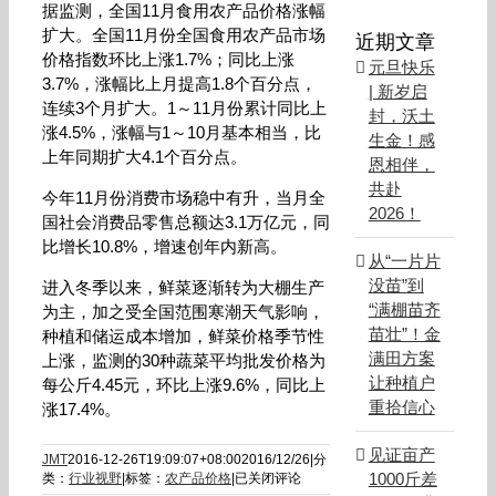
据监测，全国11月食用农产品价格涨幅
扩大。全国11月份全国食用农产品市场
近期文章
价格指数环比上涨1.7%；同比上涨
元旦快乐
3.7%，涨幅比上月提高1.8个百分点，
| 新岁启
连续3个月扩大。1～11月份累计同比上
封，沃土
涨4.5%，涨幅与1～10月基本相当，比
生金！感
上年同期扩大4.1个百分点。
恩相伴，
共赴
今年11月份消费市场稳中有升，当月全
2026！
国社会消费品零售总额达3.1万亿元，同
比增长10.8%，增速创年内新高。
从“一片片
没苗”到
进入冬季以来，鲜菜逐渐转为大棚生产
“满棚苗齐
为主，加之受全国范围寒潮天气影响，
苗壮”！金
种植和储运成本增加，鲜菜价格季节性
满田方案
上涨，监测的30种蔬菜平均批发价格为
让种植户
每公斤4.45元，环比上涨9.6%，同比上
重拾信心
涨17.4%。
见证亩产
JMT
2016-12-26T19:09:07+08:00
2016/12/26
|
分
农
1000斤差
类：
行业视野
|
标签：
农产品价格
|
已关闭评论