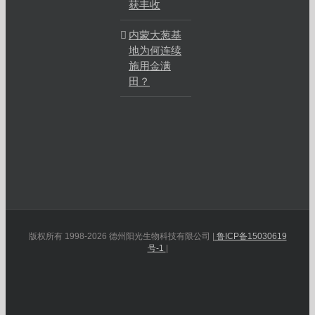
获丰收
内蒙大葱基
地为何连续
施用金满
田？
版权所有 1998-2026 德州阳光生物科技有限公司 |
鲁ICP备15030619
号-1
|