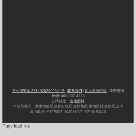
鲁公网安备 37149202000541号
|
联系我们
|
加入友情链接
|
免费咨询
热线: 400-007-4288
友情链接：
生物肥料
本站关键词：微生物菌肥,生物有机肥,生物菌肥,生物肥料,生物肥,金满
田,满田春,生物菌肥厂家,肥料代理,肥料招商加盟
Page load link