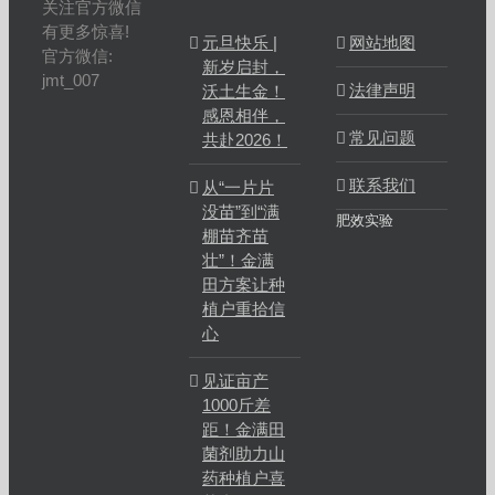
关注官方微信
有更多惊喜!
元旦快乐 |
网站地图
官方微信:
新岁启封，
jmt_007
法律声明
沃土生金！
感恩相伴，
常见问题
共赴2026！
联系我们
从“一片片
没苗”到“满
肥效实验
棚苗齐苗
壮”！金满
田方案让种
植户重拾信
心
见证亩产
1000斤差
距！金满田
菌剂助力山
药种植户喜