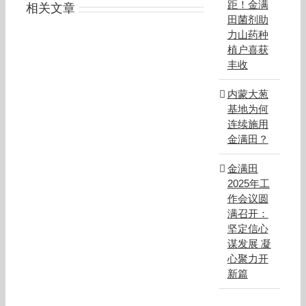
产
距！金满
相关文章
品
田菌剂助
2016
力山药种
年
底
植户喜获
价
丰收
格
涨
幅
内蒙大葱
增
基地为何
大
连续施用
金满田？
金满田
2025年工
作会议圆
满召开：
坚定信心
谋发展 凝
心聚力开
新篇