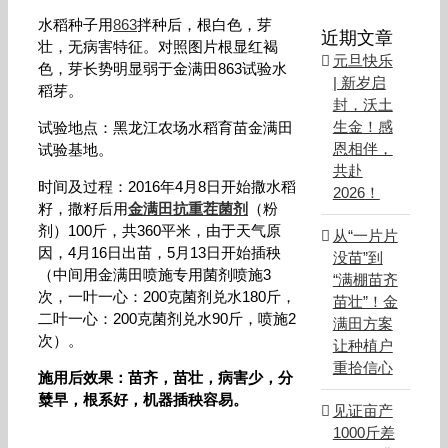
水稻种子用
863
拌种后，根白色，芽
近期文章
壮，无病害特征。对照图片根显红褐
元旦快乐
色，芽长势明显弱于金满田863试验水
| 新岁启
稻芽。
封，沃土
生金！感
试验地点：黑龙江农场水稻育苗金满田
恩相伴，
试验基地。
共赴
时间及过程：2016年4月8日开始撒水稻
2026！
籽，撒籽后用
金满田抗重茬菌剂
（粉
剂）100斤，共360平米，由于天气原
从“一片片
因，4月16日出苗，5月13日开始插秧
没苗”到
（中间用金满田喷施专用菌剂喷施3
“满棚苗齐
次，一叶一心：200克菌剂兑水180斤，
苗壮”！金
二叶一心：200克菌剂兑水90斤，喷施2
满田方案
次）。
让种植户
重拾信心
施用后效果：苗齐，苗壮，病害少，分
糵早，根系好，机器插秧容易。
见证亩产
1000斤差