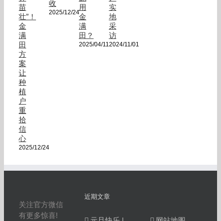
收
苗
用
实
2025/12/24
壮”！
金
地
金
满
采
满
田？
访
田
2025/04/11
2024/11/01
方
案
让
种
植
户
重
拾
信
心
2025/12/24
近期文章
关注官方微信
有更多惊喜!
元旦快乐 |
网站地图