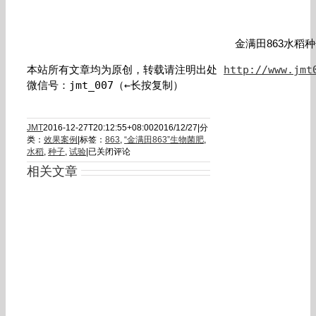
金满田863水稻
本站所有文章均为原创，转载请注明出处 
http://www.jmt
微信号：jmt_007（←长按复制）
JMT
2016-12-27T20:12:55+08:00
2016/12/27
|
分
类：
效果案例
|
标签：
863
,
“金满田863”生物菌肥
,
水
水稻
,
种子
,
试验
|
已关闭评论
稻
相关文章
施
用
金
满
田
863
试
验
效
果