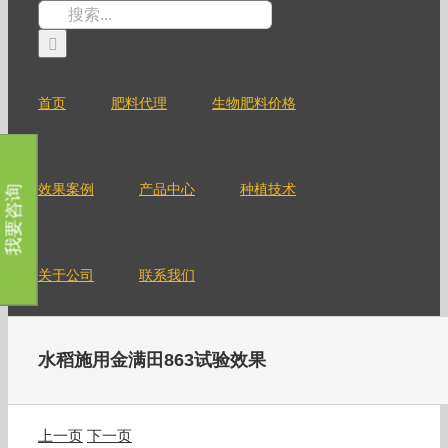
跳
搜
过
索：
内
容
首页
肥料代理
生物肥料价格
效果案例
产品中心
种植技术
我要咨询
关于公司
联系我们
水稻施用金满田863试验效果
上一页
下一页