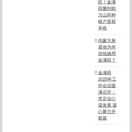
距！金满
田菌剂助
力山药种
植户喜获
丰收
内蒙大葱
基地为何
连续施用
金满田？
金满田
2025年工
作会议圆
满召开：
坚定信心
谋发展 凝
心聚力开
新篇