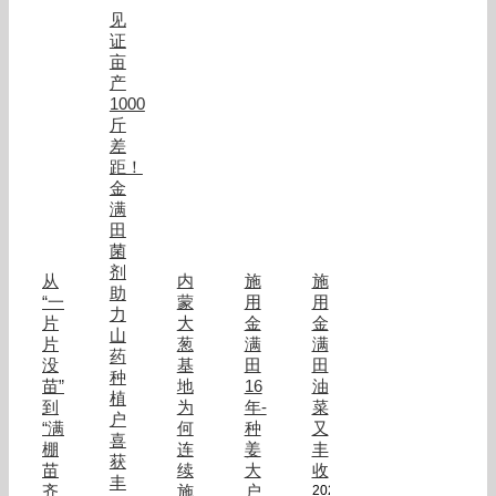
见
证
亩
产
1000
斤
差
距！
金
满
田
菌
剂
从
内
施
施
助
“一
蒙
用
用
力
片
大
金
金
山
片
葱
满
满
药
没
基
田
田
种
苗”
地
16
油
植
到
为
年-
菜
户
“满
何
种
又
喜
棚
连
姜
丰
获
苗
续
大
收
丰
齐
施
户
2024/10/24