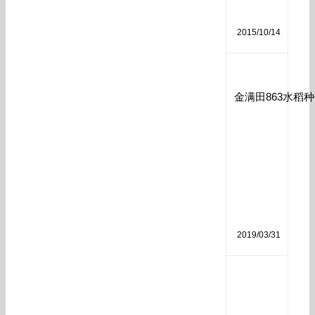
分
析
2015/10/14
磷
酸
金满田863水稻
二
氢
钾
作
用
和
使
用
方
法
2019/03/31
生
物
菌