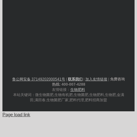
鲁公网安备 37149202000541号
|
联系我们
|
加入友情链接
|
免费咨询
热线: 400-007-4288
友情链接：
生物肥料
本站关键词：微生物菌肥,生物有机肥,生物菌肥,生物肥料,生物肥,金满
田,满田春,生物菌肥厂家,肥料代理,肥料招商加盟
Page load link