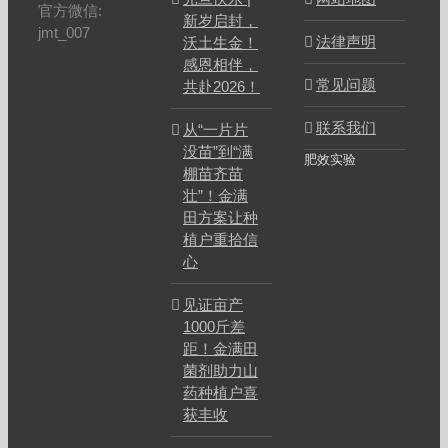
官方微信:
新岁启封，
jmt_007
法律声明
沃土生金！
感恩相伴，
常见问题
共赴2026！
联系我们
从“一片片
没苗”到“满
肥效实验
棚苗齐苗
壮”！金满
田方案让种
植户重拾信
心
见证亩产
1000斤差
距！金满田
菌剂助力山
药种植户喜
获丰收