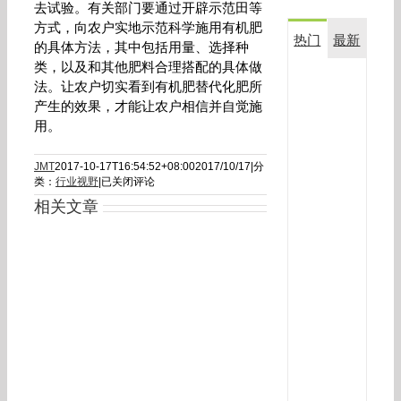
去试验。有关部门要通过开辟示范田等
方式，向农户实地示范科学施用有机肥
热门
最新
的具体方法，其中包括用量、选择种
类，以及和其他肥料合理搭配的具体做
复
法。让农户切实看到有机肥替代化肥所
合
产生的效果，才能让农户相信并自觉施
生
用。
物
菌
JMT
2017-10-17T16:54:52+08:00
2017/10/17
|
分
剂
有
类：
行业视野
|
已关闭评论
金
机
满
相关文章
肥
田
替
在
代
玉
化
米
肥
上
趋
势
应
用
效
果
对
比