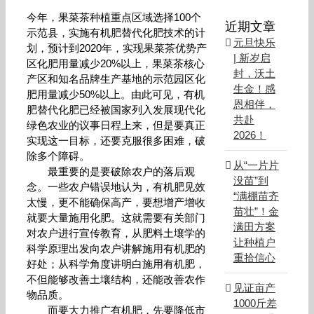
今年，果菜茶种植重点区域选择100个
近期文章
示范县，实施有机肥替代化肥技术的计
元旦快乐
划，预计到2020年，实现果菜茶优势产
| 新岁启
区化肥用量减少20%以上，果菜茶核心
封，沃土
产区和知名品牌生产基地的示范园区化
生金！感
肥用量减少50%以上。由此可见，有机
恩相伴，
肥替代化肥已经被国家列入发展现代化
共赴
绿色农业的议事日程上来，但是要真正
2026！
实现这一目标，还要克服很多困难，破
除多个障碍。
从“一片片
最重要的是要破除农户的落后观
没苗”到
念。一些农户错误地认为，有机肥见效
“满棚苗齐
太慢，更不能确保高产，要想增产增收
苗壮”！金
就要大量施用化肥。这就需要有关部门
满田方案
对农户进行宣传教育，从肥料土壤学的
让种植户
科学原理出发向农户讲解施用有机肥的
重拾信心
好处；从科学角度讲明白施用有机肥，
不但能够改善土壤结构，还能改善农作
见证亩产
物品质。
1000斤差
而要大力推广有机肥，先要降低市