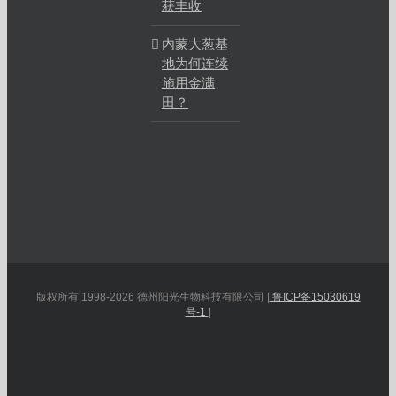
获丰收
内蒙大葱基
地为何连续
施用金满
田？
版权所有 1998-2026 德州阳光生物科技有限公司 |
鲁ICP备15030619
号-1
|