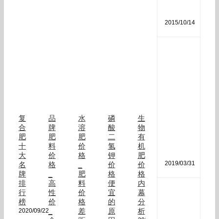
分
析
2015/10/14
磷
酸
二
氢
钾
作
用
和
复
品
水
磷
生
使
合
牌
溶
酸
物
用
肥
肥
肥
二
有
方
十
料
价
氢
机
法
大
价
格
钾
肥
2019/03/31
名
格
_
价
价
牌
_
肥
格
格
排
高
料
便
内
生
行
性
价
宜
幕
物
榜
价
格
的
分
菌
_
差
原
析
2020/09/22