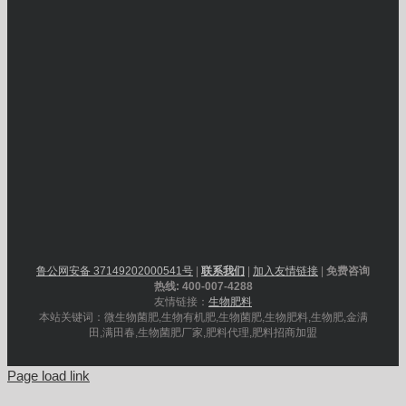
鲁公网安备 37149202000541号
|
联系我们
|
加入友情链接
|
免费咨询
热线: 400-007-4288
友情链接：
生物肥料
本站关键词：微生物菌肥,生物有机肥,生物菌肥,生物肥料,生物肥,金满
田,满田春,生物菌肥厂家,肥料代理,肥料招商加盟
Page load link