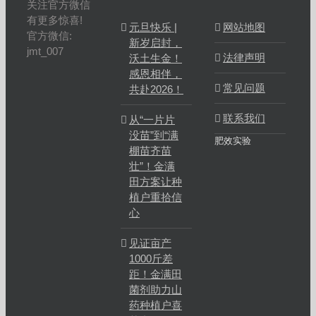
关注官方微信
有更多惊喜!
元旦快乐 |
网站地图
官方微信:
新岁启封，
jmt_007
法律声明
沃土生金！
感恩相伴，
常见问题
共赴2026！
联系我们
从“一片片
没苗”到“满
肥效实验
棚苗齐苗
壮”！金满
田方案让种
植户重拾信
心
见证亩产
1000斤差
距！金满田
菌剂助力山
药种植户喜