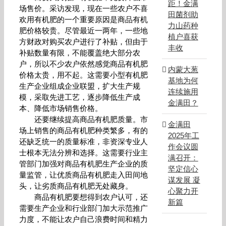
距！金满
场售价。采访发现，现在一些农户不喜
田菌剂助
欢用有机肥的一个重要原因是商品有机
力山药种
肥价格较贵。尽管最近一两年，一些地
植户喜获
方财政对购买农户进行了补贴，但由于
丰收
补贴数量有限，不能覆盖绝大部分农
户，所以不少农户依然感觉商品有机肥
内蒙大葱
价格太贵，用不起。这需要小型有机肥
基地为何
生产企业组成企业联盟，扩大生产规
连续施用
模，采取先进工艺，逐步降低生产成
金满田？
本、降低市场销售价格。
还要继续提高商品有机肥质量。市
金满田
场上销售的商品有机肥种类繁多，有的
2025年工
还缺乏统一的质量标准，非资深专业人
作会议圆
士根本无法分辨和选择。这需要行业主
满召开：
管部门加强对商品有机肥生产企业的质
坚定信心
量监管，让优质商品有机肥走入田间地
谋发展 凝
头，让劣质商品有机肥无处藏身。
心聚力开
商品有机肥要想得到农户认可，还
新篇
需要生产企业和行业部门加大示范推广
力度，不能让农户自己浪费时间和精力