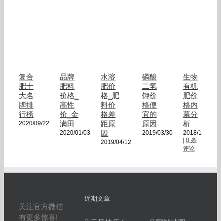
复合
品牌
水溶
磷酸
生物
肥十
肥料
肥价
二氢
有机
大名
价格_
格_肥
钾价
肥价
牌排
高性
料价
格便
格内
行榜
价_金
格差
宜的
幕分
满田
距原
原因
析
2020/09/22
因
2020/01/03
2019/03/30
2018/12/18
|
0 条
2019/04/12
评论
近期文章
关注官方微信
有更多惊喜!