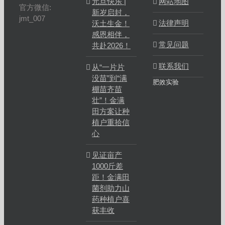
元旦快乐 |
网站地图
官方微信:
新岁启封，
jmt_007
法律声明
沃土生金！
感恩相伴，
常见问题
共赴2026！
联系我们
从“一片片
没苗”到“满
肥效实验
棚苗齐苗
壮”！金满
田方案让种
植户重拾信
心
见证亩产
1000斤差
距！金满田
菌剂助力山
药种植户喜
获丰收