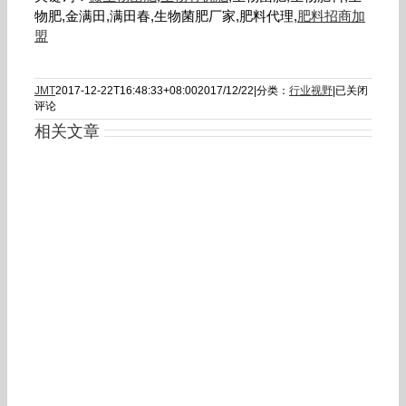
物肥,金满田,满田春,生物菌肥厂家,肥料代理,
肥料招商加
盟
山
JMT
2017-12-22T16:48:33+08:00
2017/12/22
|
分类：
行业视野
|
已关闭
东
评论
农
相关文章
业
综
合
开
发
项
目
取
得
显
著
效
果