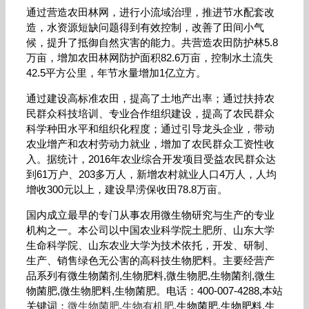
通过营造农田林网，进行小流域治理，推进节水配套改
造，水资源短缺问题得到有效控制，改善了田间小气
候，提升了抵御自然灾害的能力。共营造农田防护林5.8
万亩，增加农田林网防护面积82.6万亩，控制水土流失
42.5平方公里，年节水量增加1亿立方。
通过建设高标准农田，提高了土地产出率；通过扶持农
民群众科技培训、专业合作组织建设，提高了农民群众
科学种田水平和组织化程度；通过引导龙头企业，带动
农业增产和农村劳动力就业，增加了农民群众工资性收
入。据统计，2016年农业综合开发项目受益农民群众达
到61万户、203多万人，新增农村就业人口4万人，人均
增收300元以上，建设旱涝保收田78.8万亩。
国内成立最早的专门从事农用微生物研究与生产的专业
机构之一。本公司以中国农业科学院土肥所、山东大学
生命科学院、山东农业大学为技术依托，开发、研制、
生产、销售绿色无公害的高科技生物肥料。主要经营产
品系列有微生物菌剂,生物肥料,微生物肥,生物菌剂,微生
物菌肥,微生物肥料,生物菌肥。电话：400-007-4288,本站
关键词：
微生物菌肥
,
生物有机肥
,生物菌肥,生物肥料,生