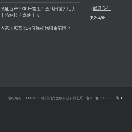
联系我们
见证亩产1000斤差距！金满田菌剂助力
山药种植户喜获丰收
肥效实验
内蒙大葱基地为何连续施用金满田？
版权所有 1998-2026 德州阳光生物科技有限公司 |
鲁ICP备15030619号-1
|