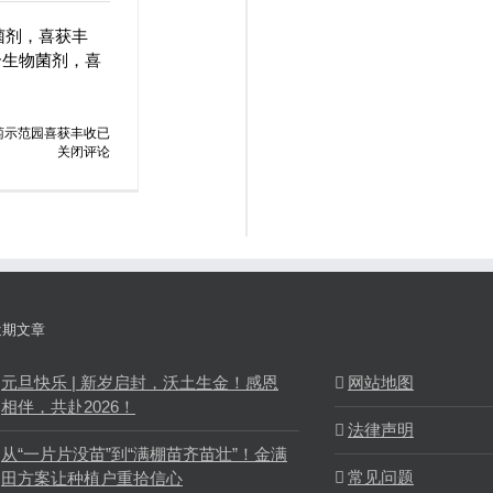
菌剂，喜获丰
合生物菌剂，喜
萄示范园喜获丰收
已
关闭评论
近期文章
元旦快乐 | 新岁启封，沃土生金！感恩
网站地图
相伴，共赴2026！
法律声明
从“一片片没苗”到“满棚苗齐苗壮”！金满
常见问题
田方案让种植户重拾信心