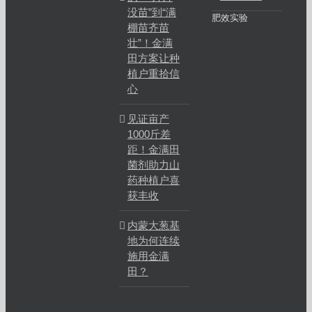
没苗”到“满
肥效实验
棚苗齐苗
壮”！金满
田方案让种
植户重拾信
心
见证亩产
1000斤差
距！金满田
菌剂助力山
药种植户喜
获丰收
内蒙大葱基
地为何连续
施用金满
田？