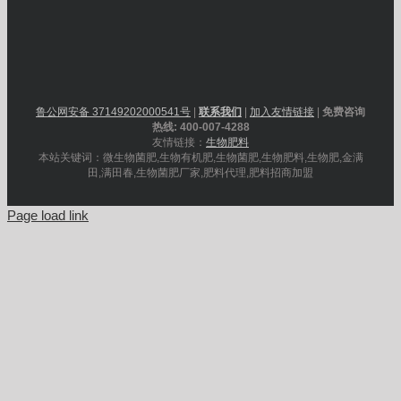
鲁公网安备 37149202000541号
|
联系我们
|
加入友情链接
|
免费咨询
热线: 400-007-4288
友情链接：
生物肥料
本站关键词：微生物菌肥,生物有机肥,生物菌肥,生物肥料,生物肥,金满
田,满田春,生物菌肥厂家,肥料代理,肥料招商加盟
Page load link