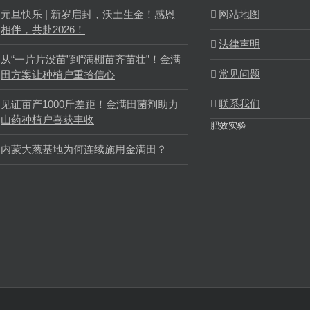
元旦快乐 | 新岁启封，沃土生金！感恩
网站地图
相伴，共赴2026！
法律声明
从“一片片没苗”到“满棚苗齐苗壮”！金满
常见问题
田方案让种植户重拾信心
联系我们
见证亩产1000斤差距！金满田菌剂助力
山药种植户喜获丰收
肥效实验
内蒙大葱基地为何连续施用金满田？