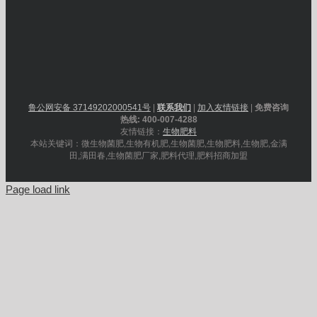
鲁公网安备 37149202000541号
|
联系我们
|
加入友情链接
|
免费咨询
热线: 400-007-4288
友情链接：
生物肥料
本站关键词：微生物菌肥,生物有机肥,生物菌肥,生物肥料,生物肥,金满
田,满田春,生物菌肥厂家,肥料代理,肥料招商加盟
Page load link