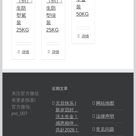
（剂）-
（剂）-
装
生防
生防
50KG
型紫
型绿
装
装
25KG
25KG
详情
详情
详情
近期文章
关注官方微信
有更多惊喜!
元旦快乐 |
网站地图
官方微信:
新岁启封，
jmt_007
法律声明
沃土生金！
感恩相伴，
常见问题
共赴2026！