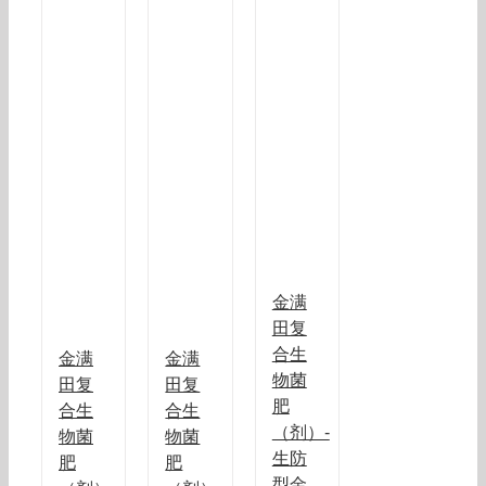
金满
田复
合生
金满
金满
物菌
田复
田复
肥
合生
合生
（剂）-
物菌
物菌
生防
肥
肥
型金