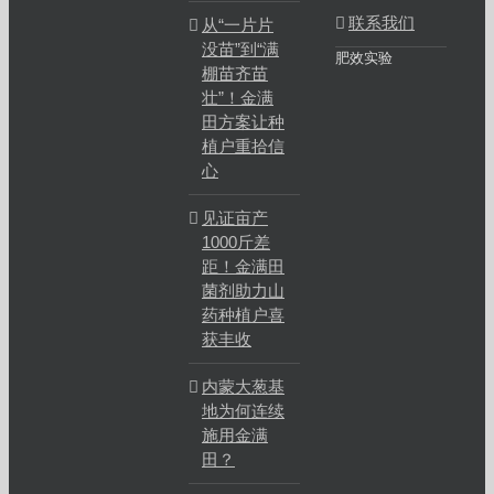
联系我们
从“一片片
没苗”到“满
肥效实验
棚苗齐苗
壮”！金满
田方案让种
植户重拾信
心
见证亩产
1000斤差
距！金满田
菌剂助力山
药种植户喜
获丰收
内蒙大葱基
地为何连续
施用金满
田？