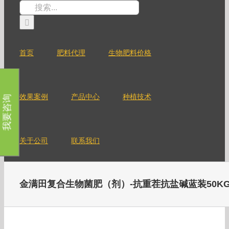
跳
搜
过
索：
内
容
首页
肥料代理
生物肥料价格
效果案例
产品中心
种植技术
我要咨询
关于公司
联系我们
金满田复合生物菌肥（剂）-抗重茬抗盐碱蓝装50K