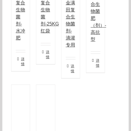
复合
复合
金满
合生
生物
生物
田复
物菌
菌
菌
合生
肥
剂-
剂-25KG
物菌
（剂）-
水冲
红袋
剂-
高抗
肥
滴灌
型
专用
详
情
详
详
情
情
详
情