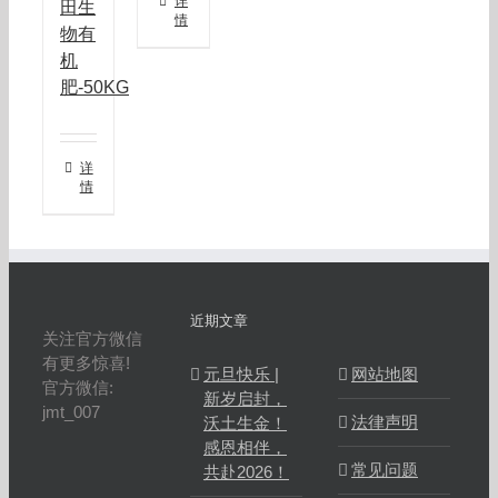
详
田生
情
物有
机
肥-50KG
详
情
近期文章
关注官方微信
有更多惊喜!
元旦快乐 |
网站地图
官方微信:
新岁启封，
jmt_007
法律声明
沃土生金！
感恩相伴，
常见问题
共赴2026！