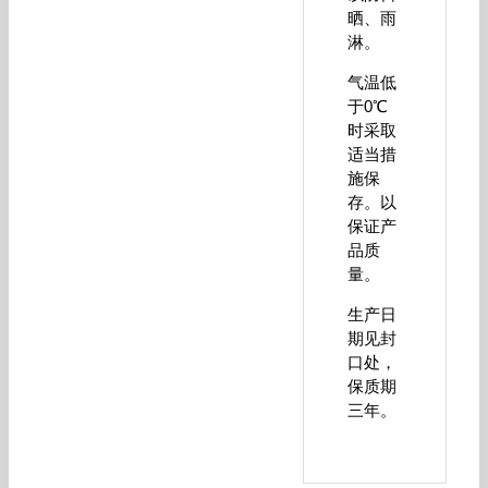
晒、雨
淋。
气温低
于0℃
时采取
适当措
施保
存。以
保证产
品质
量。
生产日
期见封
口处，
保质期
三年。