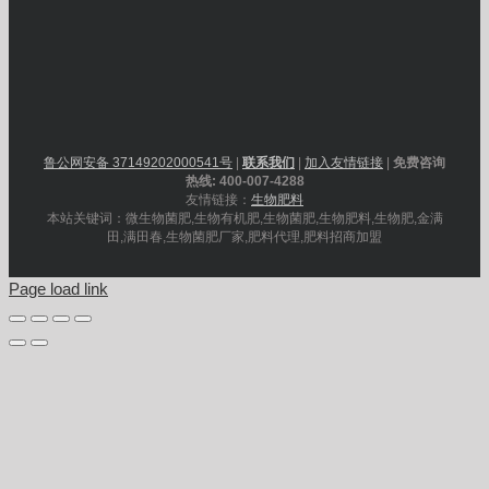
鲁公网安备 37149202000541号
|
联系我们
|
加入友情链接
|
免费咨询
热线: 400-007-4288
友情链接：
生物肥料
本站关键词：微生物菌肥,生物有机肥,生物菌肥,生物肥料,生物肥,金满
田,满田春,生物菌肥厂家,肥料代理,肥料招商加盟
Page load link