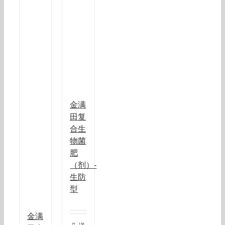
金满
田复
合生
物菌
肥
（剂）-
生防
型
金满