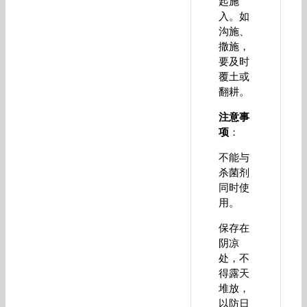
起施
入。如
沟施、
撒施，
要及时
覆土或
翻耕。
注意事
项
：
不能与
杀菌剂
同时使
用。
保存在
阴凉
处，不
得露天
堆放，
以防日