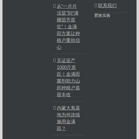
联系我们
从“一片片
没苗”到“满
肥效实验
棚苗齐苗
壮”！金满
田方案让种
植户重拾信
心
见证亩产
1000斤差
距！金满田
菌剂助力山
药种植户喜
获丰收
内蒙大葱基
地为何连续
施用金满
田？