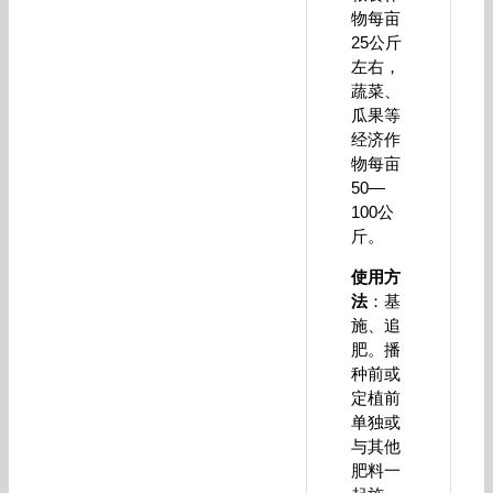
物每亩
25公斤
左右，
蔬菜、
瓜果等
经济作
物每亩
50—
100公
斤。
使用方
法
：基
施、追
肥。播
种前或
定植前
单独或
与其他
肥料一