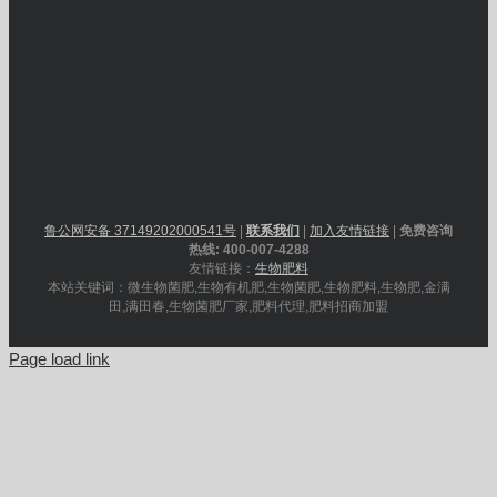
鲁公网安备 37149202000541号
|
联系我们
|
加入友情链接
|
免费咨询
热线: 400-007-4288
友情链接：
生物肥料
本站关键词：微生物菌肥,生物有机肥,生物菌肥,生物肥料,生物肥,金满
田,满田春,生物菌肥厂家,肥料代理,肥料招商加盟
Page load link