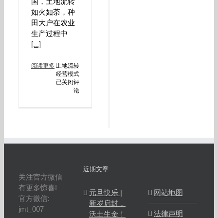
国，土地流转
如火如荼，种
田大户在农业
生产过程中
[...]
阅读更多
土地流转
经营模式
已关闭评
论
近期文章
关注官方微信
有更多惊喜!
元旦快乐 |
网站地图
官方微信:
新岁启封，
jmt_007
法律声明
沃土生金！