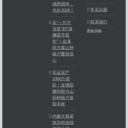
感恩相伴，
常见问题
共赴2026！
联系我们
从“一片片
没苗”到“满
肥效实验
棚苗齐苗
壮”！金满
田方案让种
植户重拾信
心
见证亩产
1000斤差
距！金满田
菌剂助力山
药种植户喜
获丰收
内蒙大葱基
地为何连续