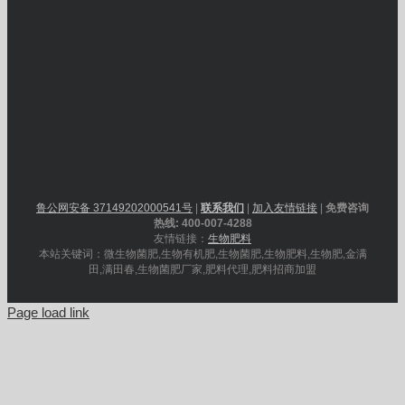
鲁公网安备 37149202000541号
|
联系我们
|
加入友情链接
|
免费咨询
热线: 400-007-4288
友情链接：
生物肥料
本站关键词：微生物菌肥,生物有机肥,生物菌肥,生物肥料,生物肥,金满
田,满田春,生物菌肥厂家,肥料代理,肥料招商加盟
Page load link