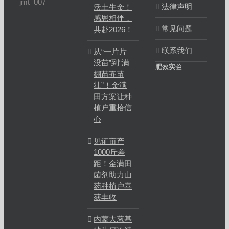
jmt_007
法律声明
沃土生金！
感恩相伴，
常见问题
共赴2026！
联系我们
从“一片片
没苗”到“满
肥效实验
棚苗齐苗
壮”！金满
田方案让种
植户重拾信
心
见证亩产
1000斤差
距！金满田
菌剂助力山
药种植户喜
获丰收
内蒙大葱基