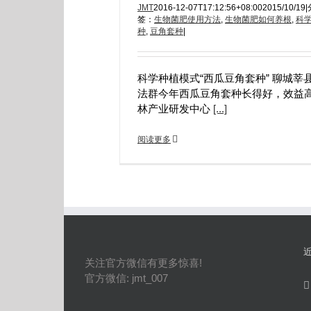
JMT
2016-12-07T17:12:56+08:00
2015/10/19
|
签：
生物菌肥使用方法
,
生物菌肥如何养根
,
科
种
,
豆角套种
|
科学种植模式“西瓜豆角套种” 聊城莘
法群今年西瓜豆角套种长得好，效益
林产业研发中心
[...]
阅读更多
关注官方微信有更多惊喜!
官方微信: jmt_007