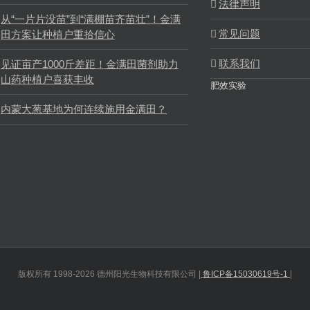
法律声明
从“一片片没苗”到“满棚苗齐苗壮”！金满
常见问题
田方案让种植户重拾信心
联系我们
见证亩产1000斤差距！金满田菌剂助力
山药种植户喜获丰收
肥效实验
内蒙大葱基地为何连续施用金满田？
版权所有 1998-2026 德州阳光生物科技有限公司 |
鲁ICP备15030619号-1
|