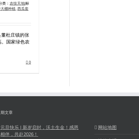
分类：
农技天地
|
标
学大棚种植
,
西瓜套
县董杜庄镇的张
高。国家绿色农
0
近期文章
元旦快乐 | 新岁启封，沃土生金！感恩
网站地图
相伴，共赴2026！