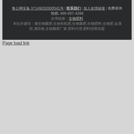
鲁公网安备 37149202000541号
|
联系我们
|
加入友情链接
|
免费咨询
热线: 400-007-4288
友情链接：
生物肥料
本站关键词：微生物菌肥,生物有机肥,生物菌肥,生物肥料,生物肥,金满
田,满田春,生物菌肥厂家,肥料代理,肥料招商加盟
Page load link