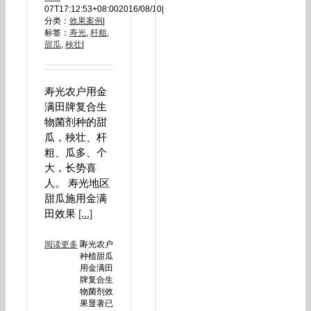
07T17:12:53+08:00
2016/08/10
|
分类：
效果案例
|
标签：
寿光
,
杆粗
,
甜瓜
,
秧壮
|
寿光农户用金
满田牌复合生
物菌剂种的甜
瓜，秧壮、杆
粗、瓜多、个
大，长势喜
人。 寿光地区
甜瓜施用金满
田效果
[...]
阅读更多
寿光农户
种植甜瓜
用金满田
牌复合生
物菌剂效
果显著
已