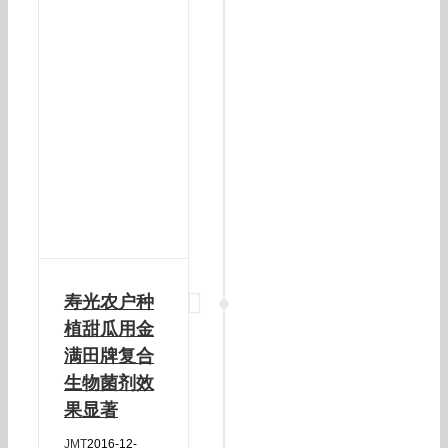
寿光农户种
植甜瓜用金
满田牌复合
生物菌剂效
果显著
JMT
2016-12-