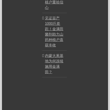
植户重拾信
心
见证亩产
1000斤差
距！金满田
菌剂助力山
药种植户喜
获丰收
内蒙大葱基
地为何连续
施用金满
田？