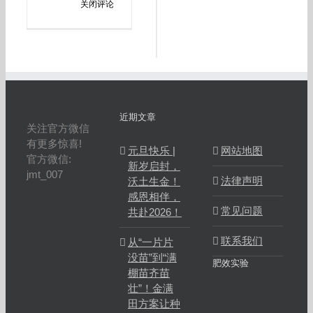
关闭评论
近期文章
关注官方微信
有更多惊喜!
元旦快乐 |
网站地图
官方微信:
新岁启封，
jmt_007
法律声明
沃土生金！
感恩相伴，
常见问题
共赴2026！
联系我们
从“一片片
没苗”到“满
肥效实验
棚苗齐苗
壮”！金满
田方案让种