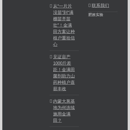
联系我们
从“一片片
没苗”到“满
肥效实验
棚苗齐苗
壮”！金满
田方案让种
植户重拾信
心
见证亩产
1000斤差
距！金满田
菌剂助力山
药种植户喜
获丰收
内蒙大葱基
地为何连续
施用金满
田？