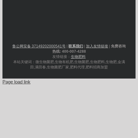
鲁公网安备 37149202000541号
|
联系我们
|
加入友情链接
|
免费咨询
热线: 400-007-4288
友情链接：
生物肥料
本站关键词：微生物菌肥,生物有机肥,生物菌肥,生物肥料,生物肥,金满
田,满田春,生物菌肥厂家,肥料代理,肥料招商加盟
Page load link