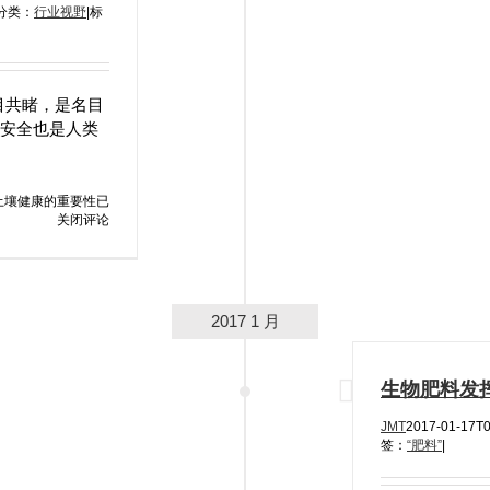
分类：
行业视野
|
标
目共睹，是名目
料安全也是人类
土壤健康的重要性
已
关闭评论
2017 1 月
生物肥料发
JMT
2017-01-17T0
签：
“肥料”
|