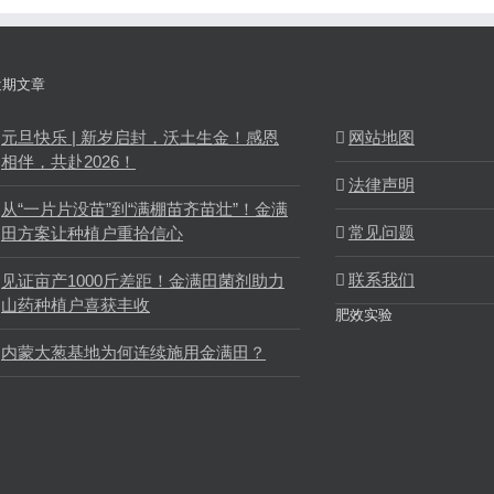
近期文章
元旦快乐 | 新岁启封，沃土生金！感恩
网站地图
相伴，共赴2026！
法律声明
从“一片片没苗”到“满棚苗齐苗壮”！金满
常见问题
田方案让种植户重拾信心
联系我们
见证亩产1000斤差距！金满田菌剂助力
山药种植户喜获丰收
肥效实验
内蒙大葱基地为何连续施用金满田？