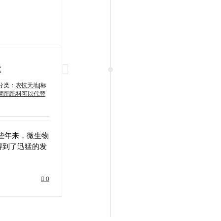
念
分类：
农技天地
|
标
菌肥肥料可以代替
些年来，微生物
得到了迅猛的发
0