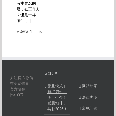
有本难念的
经，在工作方
面也是一样，
做什
[...]
阅读更多
0
近期文章
关注官方微信
有更多惊喜!
元旦快乐 |
网站地图
官方微信:
新岁启封，
jmt_007
法律声明
沃土生金！
感恩相伴，
常见问题
共赴2026！