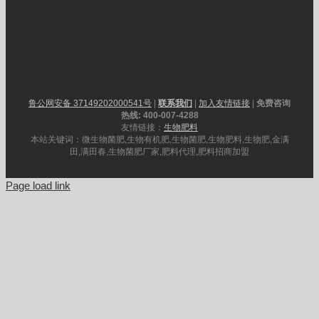
鲁公网安备 37149202000541号
|
联系我们
|
加入友情链接
|
免费咨询
热线: 400-007-4288
友情链接：
生物肥料
本站关键词：微生物菌肥,生物有机肥,生物菌肥,生物肥料,生物肥,金满
田,满田春,生物菌肥厂家,肥料代理,肥料招商加盟
Page load link