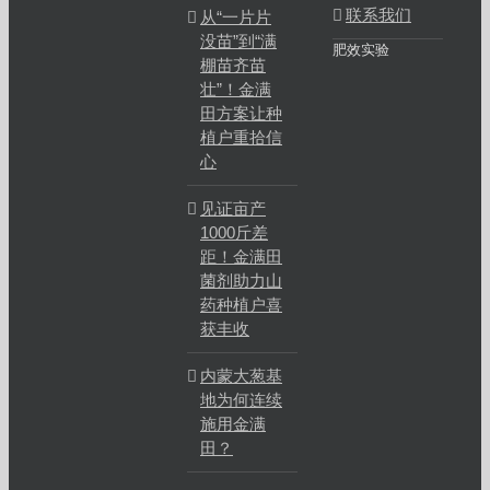
联系我们
从“一片片
没苗”到“满
肥效实验
棚苗齐苗
壮”！金满
田方案让种
植户重拾信
心
见证亩产
1000斤差
距！金满田
菌剂助力山
药种植户喜
获丰收
内蒙大葱基
地为何连续
施用金满
田？