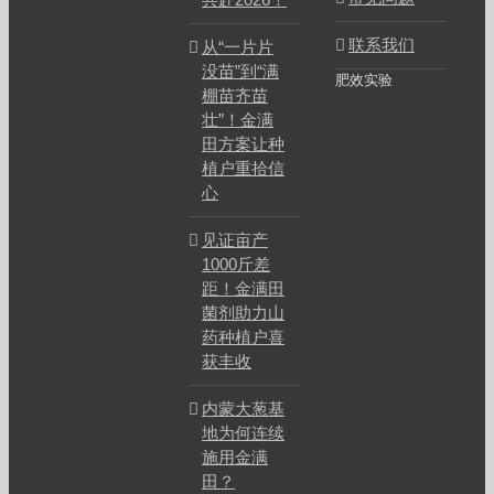
联系我们
从“一片片
没苗”到“满
肥效实验
棚苗齐苗
壮”！金满
田方案让种
植户重拾信
心
见证亩产
1000斤差
距！金满田
菌剂助力山
药种植户喜
获丰收
内蒙大葱基
地为何连续
施用金满
田？