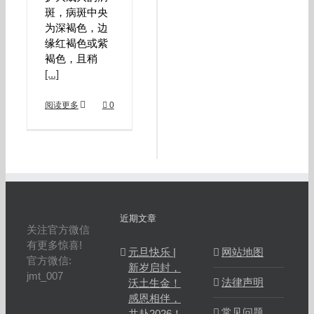
斑，病斑中央
为深褐色，边
缘红褐色或紫
褐色，且稍
[...]
阅读更多
0
近期文章
关注官方微信
有更多惊喜!
元旦快乐 |
网站地图
官方微信:
新岁启封，
jmt_007
法律声明
沃土生金！
感恩相伴，
常见问题
共赴2026！