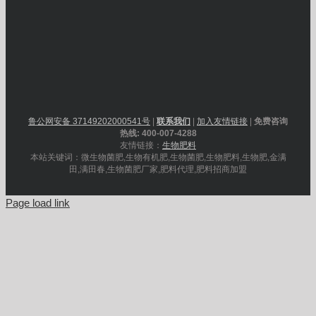
鲁公网安备 37149202000541号
|
联系我们
|
加入友情链接
|
免费咨询
热线: 400-007-4288
友情链接：
生物肥料
本站关键词：微生物菌肥,生物有机肥,生物菌肥,生物肥料,生物肥,金满
田,满田春,生物菌肥厂家,肥料代理,肥料招商加盟
Page load link