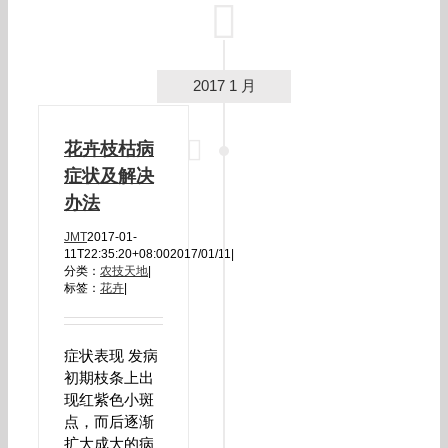
2017 1 月
花卉枝枯病
症状及解决
办法
JMT
2017-01-
11T22:35:20+08:00
2017/01/11
|
分类：
农技天地
|
标签：
花卉
|
症状表现 发病
初期枝条上出
现红紫色小斑
点，而后逐渐
扩大成大的病