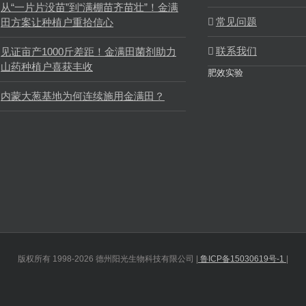
从“一片片没苗”到“满棚苗齐苗壮”！金满
常见问题
田方案让种植户重拾信心
联系我们
见证亩产1000斤差距！金满田菌剂助力
山药种植户喜获丰收
肥效实验
内蒙大葱基地为何连续施用金满田？
版权所有 1998-2026 德州阳光生物科技有限公司 |
鲁ICP备15030619号-1
|