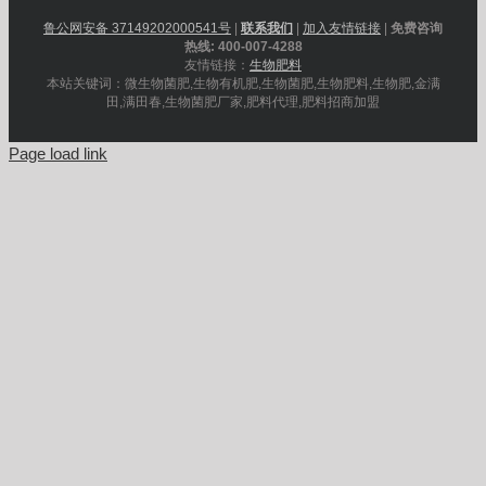
鲁公网安备 37149202000541号
|
联系我们
|
加入友情链接
|
免费咨询
热线: 400-007-4288
友情链接：
生物肥料
本站关键词：微生物菌肥,生物有机肥,生物菌肥,生物肥料,生物肥,金满
田,满田春,生物菌肥厂家,肥料代理,肥料招商加盟
Page load link