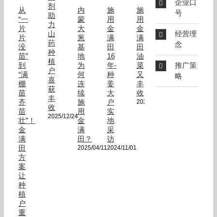
企业口
剂
从
内
施
施
号
助
“一
蒙
用
用
力
片
大
金
金
山
经营理
片
葱
满
满
药
念
没
基
田
田
种
苗”
地
16
油
植
到
为
年-
菜
推广策
户
“满
何
种
又
略
喜
棚
连
姜
丰
获
苗
续
大
收
丰
齐
施
户
2024/10/24
收
苗
用
实
2025/12/24
壮”！
金
地
金
满
采
满
田？
访
田
2025/04/11
2024/11/01
方
案
让
种
植
户
重