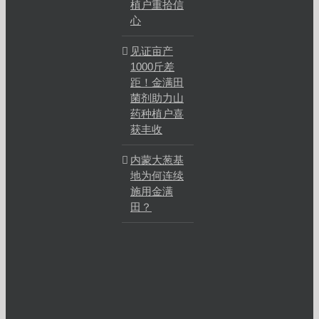
植户重拾信
心
见证亩产
1000斤差
距！金满田
菌剂助力山
药种植户喜
获丰收
内蒙大葱基
地为何连续
施用金满
田？