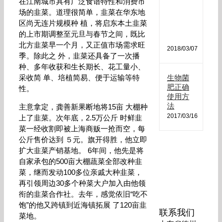
肥
在江南城市具有广泛食谱特性和消费市
哪
场的韭菜。道理很简单，韭菜在华东地
种
区尚无连片规模种 植，将启东本土韭菜
最
的上市期调整至元旦与春节之间，既比
好
北方韭菜早一个月，又正值市场需求旺
2018/03/07
季。除此之 外，韭菜还具备了一次播
种、多年收获和生长期长、花工量小、
采收简 单、培植简易、便于运输等特
生物菌
肥正确
性。
使用方
法
主意拿定，龚善新果断地将15亩 大棚种
2017/03/16
上了韭菜。次年底，2.5万公斤 时鲜韭
菜一经收割即被上海商贩一抢而空，每
公斤售价达到 ５元。旗开得胜，他立即
扩大韭菜产销基地。 6年间，他先是将
自家承包的500亩大棚蔬菜全部改种韭
菜，继而发动100多位亲戚大种韭菜，
再引领周边30多个种菜大户加入由他领
衔的韭菜合作社。去年，感觉依旧“吃不
饱”的他又跨镇到近海镇拓展 了120亩韭
联系我们
菜地。