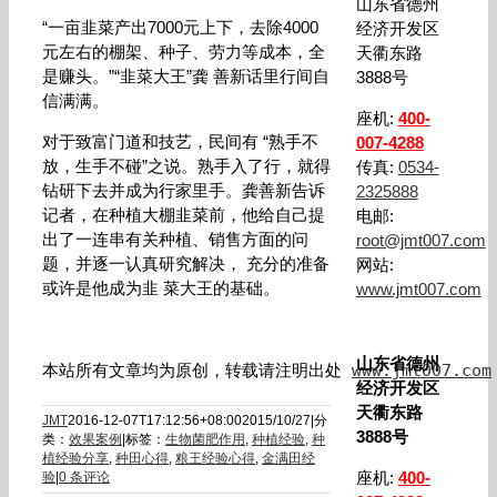
山东省德州
“一亩韭菜产出7000元上下，去除4000
经济开发区
元左右的棚架、种子、劳力等成本，全
天衢东路
是赚头。”“韭菜大王”龚 善新话里行间自
3888号
信满满。
座机:
400-
对于致富门道和技艺，民间有 “熟手不
007-4288
放，生手不碰”之说。熟手入了行，就得
传真:
0534-
钻研下去并成为行家里手。龚善新告诉
2325888
记者，在种植大棚韭菜前，他给自己提
电邮:
出了一连串有关种植、销售方面的问
root@jmt007.com
题，并逐一认真研究解决， 充分的准备
网站:
或许是他成为韭 菜大王的基础。
www.jmt007.com
山东省德州
本站所有文章均为原创，转载请注明出处 
www.jmt007.com
经济开发区
天衢东路
JMT
2016-12-07T17:12:56+08:00
2015/10/27
|
分
3888号
类：
效果案例
|
标签：
生物菌肥作用
,
种植经验
,
种
植经验分享
,
种田心得
,
粮王经验心得
,
金满田经
座机:
400-
验
|
0 条评论