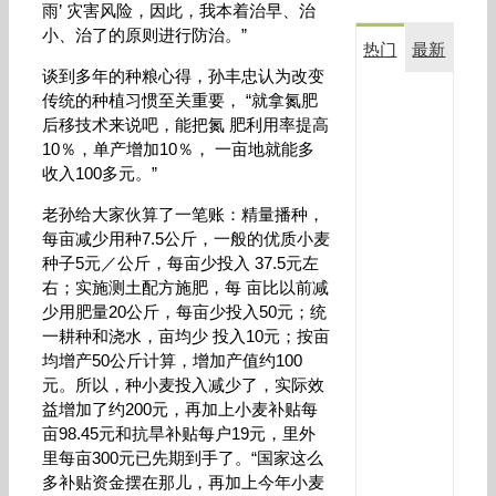
雨’ 灾害风险，因此，我本着治早、治
小、治了的原则进行防治。”
热门
最新
谈到多年的种粮心得，孙丰忠认为改变
传统的种植习惯至关重要， “就拿氮肥
复
后移技术来说吧，能把氮 肥利用率提高
合
生
10％，单产增加10％， 一亩地就能多
物
收入100多元。”
菌
剂
老孙给大家伙算了一笔账：精量播种，
金
每亩减少用种7.5公斤，一般的优质小麦
满
种子5元／公斤，每亩少投入 37.5元左
田
右；实施测土配方施肥，每 亩比以前减
在
少用肥量20公斤，每亩少投入50元；统
玉
米
一耕种和浇水，亩均少 投入10元；按亩
上
均增产50公斤计算，增加产值约100
应
元。所以，种小麦投入减少了，实际效
用
益增加了约200元，再加上小麦补贴每
效
亩98.45元和抗旱补贴每户19元，里外
果
里每亩300元已先期到手了。“国家这么
对
多补贴资金摆在那儿，再加上今年小麦
比