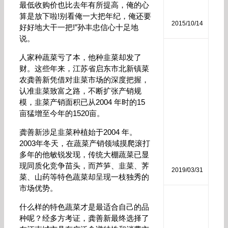
分
最低收购价也比去年有所提高，俺的心
析
算是放下啦!别看俺一大把年纪，俺还要
2015/10/14
好好地大干一把!”孙丰忠信心十足地
说。
磷
人家种蔬菜亏了本，他种韭菜却发了
酸
财。这些年来，江苏省启东市北新镇菜
二
农龚善新凭借对韭菜市场的深度把握，
氢
认准韭菜致富之路，不断扩张产销规
钾
作
模，韭菜产销面积已从2004 年时的15
用
亩猛增至今年的1520亩。
和
使
龚善新涉足韭菜种植始于2004 年。
用
2003年冬天，在蔬菜产销领域摸爬滚打
方
多年的他敏锐发现，传统大棚蔬菜已显
法
现同质化竞争苗头，而芦笋、韭菜、荠
2019/03/31
菜、山药等特色蔬菜却呈现一枝独秀的
市场优势。
生
什么样的特色蔬菜才是最适合自己的品
物
种呢？经多方考证，龚善新最终选择了
菌