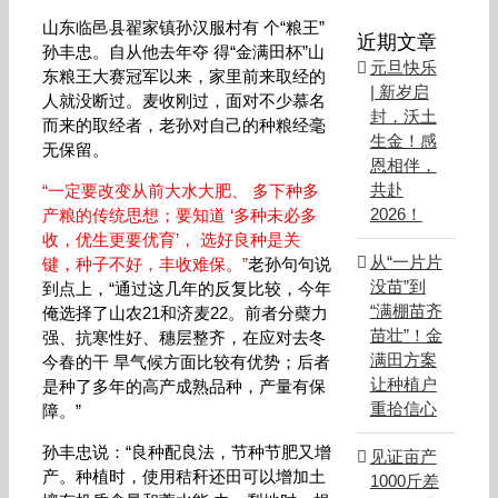
山东临邑县翟家镇孙汉服村有 个“粮王”
近期文章
孙丰忠。自从他去年夺 得“金满田杯”山
元旦快乐
东粮王大赛冠军以来，家里前来取经的
| 新岁启
人就没断过。麦收刚过，面对不少慕名
封，沃土
而来的取经者，老孙对自己的种粮经毫
生金！感
无保留。
恩相伴，
共赴
“一定要改变从前大水大肥、 多下种多
2026！
产粮的传统思想；要知道 ‘多种未必多
收，优生更要优育’， 选好良种是关
从“一片片
键，种子不好，丰收难保。”
老孙句句说
没苗”到
到点上，“通过这几年的反复比较，今年
“满棚苗齐
俺选择了山农21和济麦22。前者分蘗力
苗壮”！金
强、抗寒性好、穗层整齐，在应对去冬
满田方案
今春的干 旱气候方面比较有优势；后者
让种植户
是种了多年的高产成熟品种，产量有保
重拾信心
障。”
孙丰忠说：“良种配良法，节种节肥又增
见证亩产
产。种植时，使用秸秆还田可以增加土
1000斤差