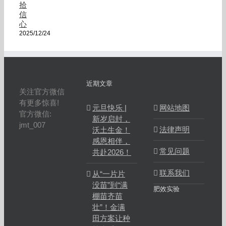
拾
信
心
2025/12/24
近期文章
关注官方微信
有更多惊喜!
元旦快乐 |
网站地图
官方微信:
新岁启封，
jmt_007
法律声明
沃土生金！
感恩相伴，
常见问题
共赴2026！
联系我们
从“一片片
没苗”到“满
肥效实验
棚苗齐苗
壮”！金满
田方案让种