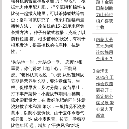
壤有机质含量和蓄水能 力；犁地时，根
距！金满
据地力使用配方肥， 把辛硫磷和棉饼按
田菌剂助
比例一起撒入地里，可以杀掉蝼蛄等害
力山药种
虫；播种可就讲究了，俺采用宽幅精量
植户喜获
播种方法， 一改传统的15~20厘米密集
丰收
条播方法， 种子分散式粒播，克服了以
前籽粒拥 挤、根少苗弱的状况，有利于
内蒙大葱
根系发达，提高植株的抗寒性、抗逆
基地为何
性。”
连续施用
金满田？
“你哄地一时，地哄你一季。 态度也很
重要，你们得对土地上心， 不能马
金满田
虎。”老孙认真地说，“小麦 从出苗到拔
2025年工
节期是营养生长期，要注意保苗、生
作会议圆
根、促棵早发，及时分蘗，促苗早壮，
满召开：
打下丰产架势；小麦拔节期到抽穗期，
坚定信心
需水需肥量大，在 做好施肥的同时注意
谋发展 凝
浇好拔节水和灌 浆水，一般情况不浇麦
心聚力开
黄水，以防小麦倒伏。由于去冬今春气
新篇
候异常，造 成小麦返青、拔节、孕穗期
比往年延 迟，增加了‘干热风’和‘烂场