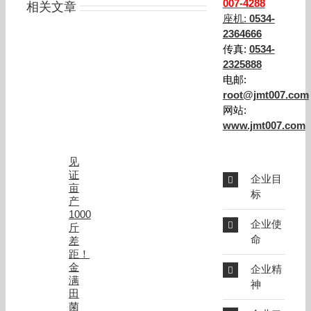
007-4288
相关文章
座机:
0534-
2364666
传真:
0534-
2325888
电邮:
root@jmt007.com
网站:
www.jmt007.com
见
证
企业目
亩
标
产
1000
企业使
斤
命
差
距！
金
企业精
满
神
田
菌