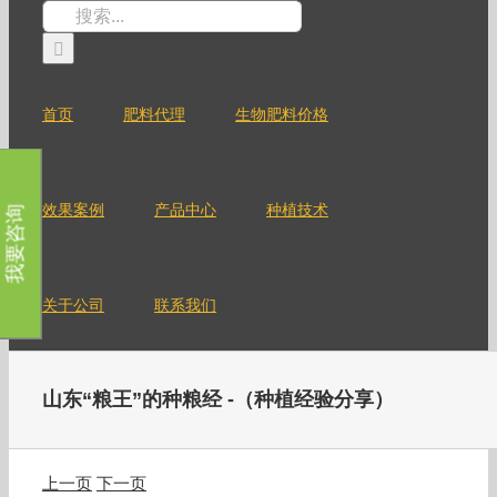
跳
搜
过
索：
内
容
首页
肥料代理
生物肥料价格
效果案例
产品中心
种植技术
我要咨询
关于公司
联系我们
山东“粮王”的种粮经 -（种植经验分享）
上一页
下一页