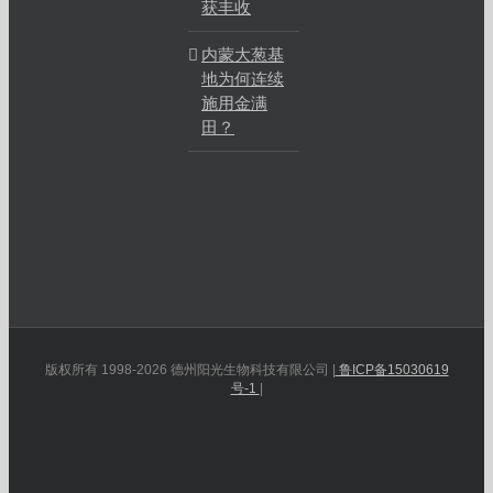
获丰收
内蒙大葱基
地为何连续
施用金满
田？
版权所有 1998-2026 德州阳光生物科技有限公司 |
鲁ICP备15030619
号-1
|