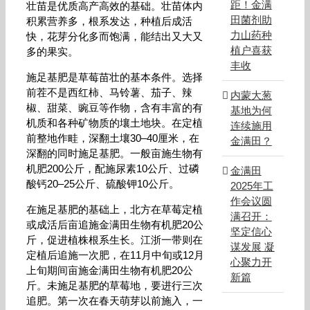
距！金满
壮苗是优质高产高效的基础。壮苗体内
田菌剂助
积累营养多，根系发达，种植后成活
力山药种
快，花芽分化多而饱满，能结出又大又
植户喜获
多的果实。
丰收
施足基肥是草莓苗壮的基本条件。选择
前茬不是西红柿、马铃薯、茄子、辣
内蒙大葱
椒、甜菜、豌豆等作物，含有丰富的有
基地为何
机质和各种矿物质的壤土地块。在定植
连续施用
前整地作畦，深翻土壤30–40厘米，在
金满田？
深翻的同时施足基肥。一般亩施生物有
机肥200公斤，配施尿素10公斤、过磷
金满田
酸钙20–25公斤、硫酸钾10公斤。
2025年工
作会议圆
在施足基肥的基础上，北方在草莓定植
满召开：
或成活后亩追施金满田生物有机肥20公
坚定信心
斤，促进植株根系生长。江浙一带则在
谋发展 凝
定植后追施一次肥，在11月中旬或12月
心聚力开
上旬期间亩施金满田生物有机肥20公
新篇
斤。未施足基肥的草莓地，要进行三次
追肥。第一次在春天萌芽以前施入，一