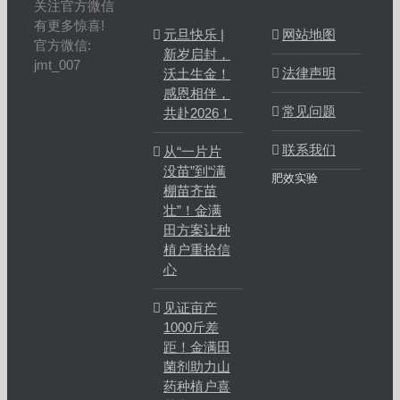
关注官方微信
有更多惊喜!
元旦快乐 |
网站地图
官方微信:
新岁启封，
jmt_007
法律声明
沃土生金！
感恩相伴，
常见问题
共赴2026！
联系我们
从“一片片
没苗”到“满
肥效实验
棚苗齐苗
壮”！金满
田方案让种
植户重拾信
心
见证亩产
1000斤差
距！金满田
菌剂助力山
药种植户喜