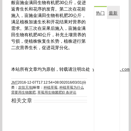
般亩施金满田生物有机肥30公斤，促进
返青生长和花序的发育。第二次在花前
热门
最新
施入，亩施金满田生物有机肥20公斤，
满足植株加速生长和开花结果对营养的
复
需求。第三次在采果后施入，亩施金满
合
田生物有机肥40公斤，补充土壤营养的
生
亏损，使植株恢复生长势，植株进行第
物
二次营养生长，促进花芽分化。
菌
剂
金
满
本站所有文章均为原创，转载请注明出处 
www.jmt007.com
田
在
JMT
2016-12-07T17:12:54+08:00
2016/03/31
|
分
玉
类：
农技天地
|
标签：
种植草莓
,
种植草莓为什么
米
需要用生物菌肥
,
草莓用生物菌肥
|
0 条评论
上
应
相关文章
用
效
果
对
比