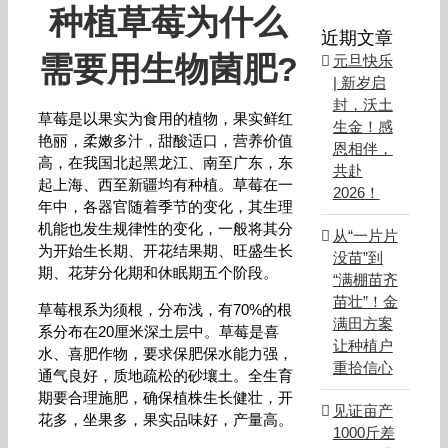
种植草莓为什么
近期文章
需要用生物菌肥?
元旦快乐
| 新岁启
封，沃土
草莓是以果实为食用的植物，果实鲜红
生金！感
艳丽，柔嫩多汁，甜酸适口，营养价值
恩相伴，
高，在我国北起黑龙江、南至广东，东
共赴
起上海、西至新疆均有种植。草莓在一
2026！
年中，各器官随着季节的变化，其生理
机能也发生规律性的变化，一般将其分
从“一片片
为开始生长期、开花结果期、旺盛生长
没苗”到
期、花芽分化期和休眠期五个阶段。
“满棚苗齐
苗壮”！金
草莓根系为须根，分布浅，有70%的根
满田方案
系分布在20厘米深土层中。草莓是喜
让种植户
水、喜肥作物，要求保肥保水能力强，
重拾信心
通气良好，质地疏松的砂壤土。全生育
期要合理施肥，确保植株生长健壮，开
见证亩产
花多，坐果多，果实品味好，产量高。
1000斤差