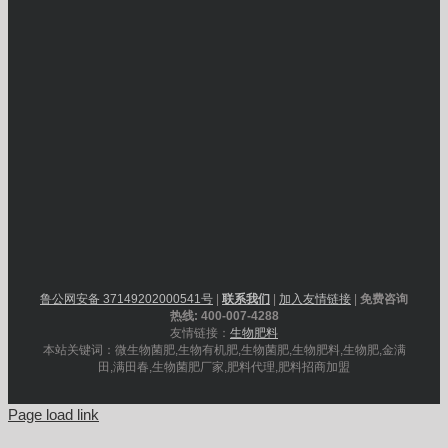
鲁公网安备 37149202000541号
|
联系我们
|
加入友情链接
|
免费咨询
热线: 400-007-4288
友情链接：
生物肥料
本站关键词：微生物菌肥,生物有机肥,生物菌肥,生物肥料,生物肥,金满
田,满田春,生物菌肥厂家,肥料代理,肥料招商加盟
Page load link