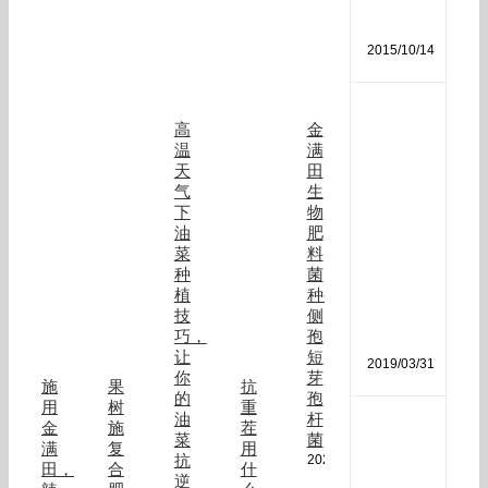
分
析
2015/10/14
磷
高
金
酸
温
满
二
天
田
氢
气
生
钾
下
物
作
油
肥
用
菜
料
和
种
菌
使
植
种-
用
技
侧
方
巧，
孢
法
让
短
2019/03/31
你
芽
施
果
抗
的
孢
用
树
重
油
杆
生
金
施
茬
菜
菌
物
满
复
用
抗
2020/08/21
菌
田，
合
什
逆