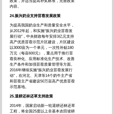
政策，并适当提高补奖标准，完善政策
内容。
24.振兴奶业支持苜蓿发展政策
为提高我国奶业生产和质量安全水平，
从2012年起，和实施“振兴奶业苜蓿发
展行动”，中央财政每年安排3亿元支持
高产优质苜蓿示范片区建设，片区建设
以3000亩为一个单元，一次性补贴180
万元（每亩600元），重点用于推行苜
蓿良种化、应用标准化生产技术、改善
生产条件和加强苜蓿质量管理等方面。
2016年继续实施“振兴奶业苜蓿发展行
动”，在河北、天津等14个奶牛主产省
和苜蓿主产省建设50万亩高产优质苜蓿
示范基地。
25.退耕还林还草支持政策
2014年，国家启动新一轮退耕还林还草
工程，将全国25度以上非基本农田坡耕