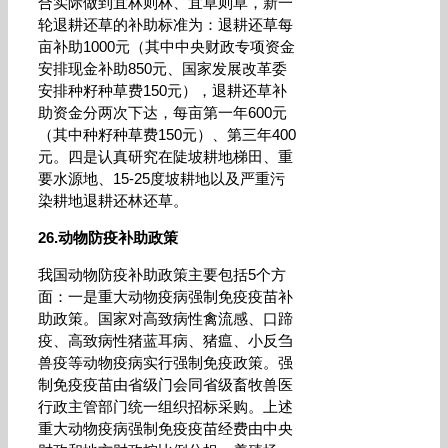
合实际做到宜林则林、宜草则草，新一
轮退耕还草的补助标准为：退耕还草每
亩补助1000元（其中中央财政专项资金
安排现金补助850元、国家发展改革委
安排种籽种草费150元），退耕还草补
助资金分两次下达，每亩第一年600元
（其中种籽种草费150元）、第三年400
元。四是认真研究在陡坡耕地梯田、重
要水源地、15-25度坡耕地以及严重污
染耕地退耕还林还草。
26.动物防疫补助政策
我国动物防疫补助政策主要包括5个方
面：一是重大动物疫病强制免疫疫苗补
助政策。国家对高致病性禽流感、口蹄
疫、高致病性猪蓝耳病、猪瘟、小反刍
兽疫等动物疫病实行强制免疫政策。强
制免疫疫苗由省级门会同省级畜牧兽医
行政主管部门统一组织招标采购。上述
重大动物疫病强制免疫疫苗经费由中央