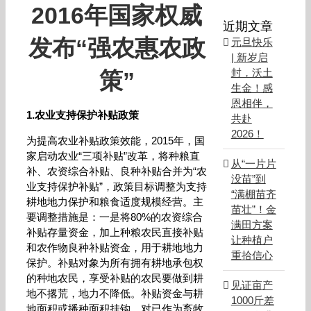
2016年国家权威
近期文章
发布“强农惠农政
元旦快乐
| 新岁启
封，沃土
策”
生金！感
恩相伴，
1.农业支持保护补贴政策
共赴
2026！
为提高农业补贴政策效能，2015年，国
家启动农业“三项补贴”改革，将种粮直
从“一片片
补、农资综合补贴、良种补贴合并为“农
没苗”到
业支持保护补贴”，政策目标调整为支持
“满棚苗齐
耕地地力保护和粮食适度规模经营。主
苗壮”！金
要调整措施是：一是将80%的农资综合
满田方案
补贴存量资金，加上种粮农民直接补贴
让种植户
和农作物良种补贴资金，用于耕地地力
重拾信心
保护。补贴对象为所有拥有耕地承包权
的种地农民，享受补贴的农民要做到耕
见证亩产
地不撂荒，地力不降低。补贴资金与耕
1000斤差
地面积或播种面积挂钩，对已作为畜牧