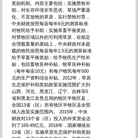
奖励机制。内容主要包括：实施禁牧补
助，对生存环境非常恶劣、草场严重退
化、不宜放牧的草原，实行禁牧封育，
中央财政按照每亩每年6元的测算标准
对牧民给予补助；实施草畜平衡奖励，
对禁牧区域以外的可利用草原，在核定
合理载畜量的基础上，中央财政对未超
载的牧民按照每亩每年1.5元的测算标准
给予草畜平衡奖励；给予牧民生产性补
贴，包括畜牧良种补贴、牧草良种补贴
（每年每亩10元）和每户牧民每年500
元的生产资料综合补贴。2012年，草原
生态保护补助奖励政策实施范围扩大到
山西、河北、黑龙江、辽宁、吉林等5
省和黑龙江农垦总局的牧区半牧区县，
全国13省（区）所有牧区半牧区县全部
纳入政策实施范围内。 2015年，中央
财政对13个省（区）投入的补奖资金达
到了169.49亿元。2016年，国家继续在
13省（区）实施草原生态保护补助奖励