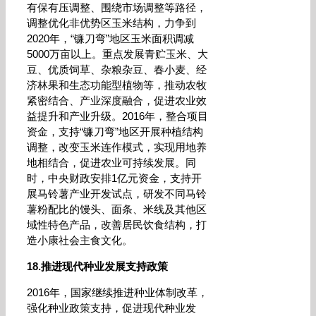
有保有压调整、围绕市场调整等路径，
调整优化非优势区玉米结构，力争到
2020年，“镰刀弯”地区玉米面积调减
5000万亩以上。重点发展青贮玉米、大
豆、优质饲草、杂粮杂豆、春小麦、经
济林果和生态功能型植物等，推动农牧
紧密结合、产业深度融合，促进农业效
益提升和产业升级。2016年，整合项目
资金，支持“镰刀弯”地区开展种植结构
调整，改变玉米连作模式，实现用地养
地相结合，促进农业可持续发展。同
时，中央财政安排1亿元资金，支持开
展马铃薯产业开发试点，研发不同马铃
薯粉配比的馒头、面条、米线及其他区
域性特色产品，改善居民饮食结构，打
造小康社会主食文化。
18.推进现代种业发展支持政策
2016年，国家继续推进种业体制改革，
强化种业政策支持，促进现代种业发