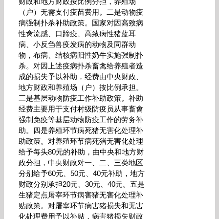
财政和地方财政按比例分担，养殖场
（户）无需支付疫苗费用。二是动物疫
病强制扑杀补助政策。国家对因高致病
性禽流感、口蹄疫、高致病性猪蓝耳
病、小反刍兽疫发病的动物及同群动
物，布病、结核病阳性奶牛实施强制扑
杀。对因上述疫病扑杀畜禽给养殖者造
成的损失予以补助，经费由中央财政、
地方财政和养殖场（户）按比例承担。
三是基层动物防疫工作补助政策。补助
经费主要用于支付村级防疫员从事畜禽
强制免疫等基层动物防疫工作的劳务补
助。四是养殖环节病死猪无害化处理补
助政策。对养殖环节病死猪无害化处理
给予每头80元的补助，由中央和地方财
政分担，中央财政对一、二、三类地区
分别给予60元、50元、40元补助，地方
财政分别承担20元、30元、40元。五是
生猪定点屠宰环节病害猪无害化处理补
贴政策。对屠宰环节病害猪损失和无害
化处理费用予以补贴，病害猪损失财政