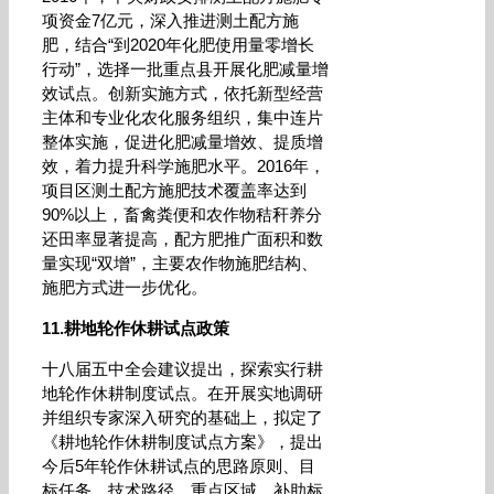
项资金7亿元，深入推进测土配方施
肥，结合“到2020年化肥使用量零增长
行动”，选择一批重点县开展化肥减量增
效试点。创新实施方式，依托新型经营
主体和专业化农化服务组织，集中连片
整体实施，促进化肥减量增效、提质增
效，着力提升科学施肥水平。2016年，
项目区测土配方施肥技术覆盖率达到
90%以上，畜禽粪便和农作物秸秆养分
还田率显著提高，配方肥推广面积和数
量实现“双增”，主要农作物施肥结构、
施肥方式进一步优化。
11.耕地轮作休耕试点政策
十八届五中全会建议提出，探索实行耕
地轮作休耕制度试点。在开展实地调研
并组织专家深入研究的基础上，拟定了
《耕地轮作休耕制度试点方案》，提出
今后5年轮作休耕试点的思路原则、目
标任务、技术路径、重点区域、补助标