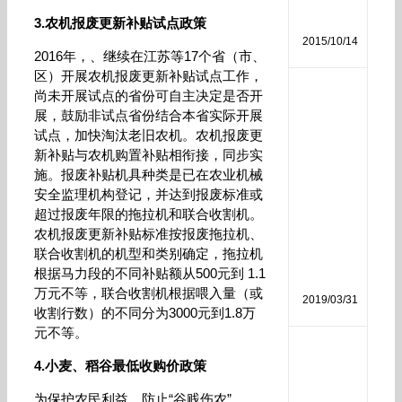
分
3.农机报废更新补贴试点政策
析
2015/10/14
2016年，、继续在江苏等17个省（市、
区）开展农机报废更新补贴试点工作，
磷
尚未开展试点的省份可自主决定是否开
酸
展，鼓励非试点省份结合本省实际开展
二
试点，加快淘汰老旧农机。农机报废更
氢
新补贴与农机购置补贴相衔接，同步实
钾
施。报废补贴机具种类是已在农业机械
作
安全监理机构登记，并达到报废标准或
用
和
超过报废年限的拖拉机和联合收割机。
使
农机报废更新补贴标准按报废拖拉机、
用
联合收割机的机型和类别确定，拖拉机
方
根据马力段的不同补贴额从500元到 1.1
法
万元不等，联合收割机根据喂入量（或
2019/03/31
收割行数）的不同分为3000元到1.8万
元不等。
生
4.小麦、稻谷最低收购价政策
物
菌
为保护农民利益，防止“谷贱伤农”，