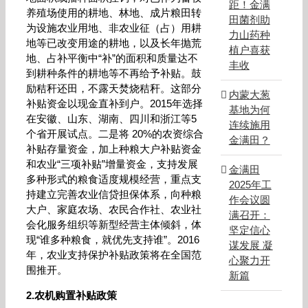
距！金满
养殖场使用的耕地、林地、成片粮田转
田菌剂助
为设施农业用地、非农业征（占）用耕
力山药种
地等已改变用途的耕地，以及长年抛荒
植户喜获
地、占补平衡中“补”的面积和质量达不
丰收
到耕种条件的耕地等不再给予补贴。鼓
励秸秆还田，不露天焚烧秸秆。这部分
内蒙大葱
补贴资金以现金直补到户。2015年选择
基地为何
在安徽、山东、湖南、四川和浙江等5
连续施用
个省开展试点。二是将 20%的农资综合
金满田？
补贴存量资金，加上种粮大户补贴资金
和农业“三项补贴”增量资金，支持发展
金满田
多种形式的粮食适度规模经营，重点支
2025年工
持建立完善农业信贷担保体系，向种粮
作会议圆
大户、家庭农场、农民合作社、农业社
满召开：
会化服务组织等新型经营主体倾斜，体
坚定信心
现“谁多种粮食，就优先支持谁”。2016
谋发展 凝
年，农业支持保护补贴政策将在全国范
心聚力开
围推开。
新篇
2.农机购置补贴政策