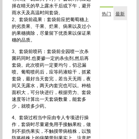
择在晴天的早上露水干后或下午，避开
雨水天及高温时间套袋。
热门
最新
2、套袋前疏果：套袋前应把葡萄穗上
的劣质果、干果、烂果、病果以及过小
复
的果穗摘除，尽量留下优质果以保证果
合
穗的品质。
生
物
3、套袋前喷药：套袋前全园喷一次杀
菌
菌药同时,也要掺一定的杀虫剂,然后再
剂
金
套袋。此次喷药一定要均匀，切忌漏
满
喷。葡萄喷药后，应等药液晾干，抓紧
田
套袋，最好当天套完，若当天无雨，夜
在
间又无露水，两天内套完也可以。种植
玉
面积大，可分块进行，根据劳力、套袋
米
速度等计算出一天套袋数量，能套多
上
应
少，就喷多少药。
用
4、套袋过程当中应由专人专项进行操
效
果
作，套袋时尽量避免用手接触果粒，做
对
到不损伤果实，不触摸带病植株，以预
比
防将植株上的病菌带到果实上，注意把