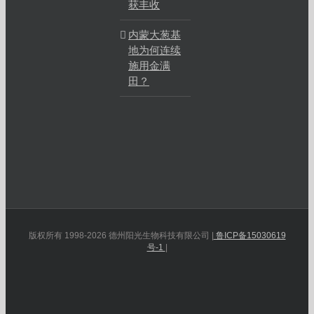
获丰收
内蒙大葱基
地为何连续
施用金满
田？
版权所有 1998-2026 德州阳光生物科技有限公司 |
鲁ICP备15030619
号-1
|