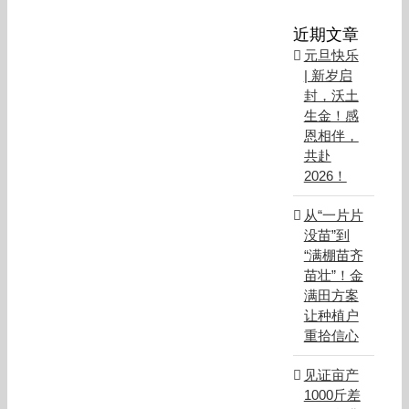
近期文章
元旦快乐
| 新岁启
封，沃土
生金！感
恩相伴，
共赴
2026！
从“一片片
没苗”到
“满棚苗齐
苗壮”！金
满田方案
让种植户
重拾信心
见证亩产
1000斤差