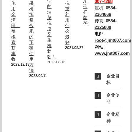
你
芽
007-4288
施
果
抗
的
孢
座机:
0534-
用
树
重
油
杆
金
施
茬
2364666
菜
菌
满
复
用
传真:
0534-
抗
2020/08/21
田，
合
什
2325888
逆
辣
肥
么
电邮:
又
椒
的
最
生
root@jmt007.com
喜
正
好
机
网站:
获
确
2021/05/27
勃
www.jmt007.com
丰
使
勃！
收
用
2023/08/16
方
2023/12/19
法
企业目
2023/09/11
标
企业使
命
企业精
神