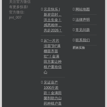
关注官方微信
有更多惊喜!
元旦快乐 |
网站地图
官方微信:
新岁启封，
jmt_007
法律声明
沃土生金！
感恩相伴，
常见问题
共赴2026！
联系我们
从“一片片
没苗”到“满
肥效实验
棚苗齐苗
壮”！金满
田方案让种
植户重拾信
心
见证亩产
1000斤差
距！金满田
菌剂助力山
药种植户喜