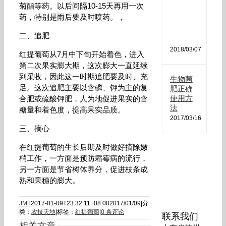
肥
菊酯等药。以后间隔10-15天再用一次
哪
药，特别是雨后要及时喷药。，
种
最
二、追肥
好
2018/03/07
红提葡萄从7月中下旬开始着色，进入
第二次果实膨大期，这次膨大一直延续
到采收，因此这一时期追肥要及时、充
生物菌
足。这次追肥主要以含磷、钾为主的复
肥正确
使用方
合肥或硫酸钾肥，人为地促进果实的含
法
糖量和着色度，提高果实品质。
2017/03/16
三、摘心
在红提葡萄的生长后期及时做好摘除嫩
梢工作，一方面是预防霜霉病的流行，
另一方面是节省树体养分，促进枝条成
熟和果穗的膨大。
JMT
2017-01-09T23:32:11+08:00
2017/01/09
|
分
类：
农技天地
|
标签：
红提葡萄
|
0 条评论
联系我们