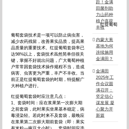
距！金满
田菌剂助
力山药种
植户喜获
红提葡萄
丰收
葡萄套袋技术是一项可以防止病虫害，
内蒙大葱
减少农药残留，改善果实品质，提高果
基地为何
品质量的重要技术。红提葡萄套袋率已
连续施用
达98%以上，套袋技术虽然简单但很关
金满田？
键，掌握不好就出问题，广大葡萄种植
户常常因套袋技术操作规程不当，造成
金满田
病害、虫害更为严重，丰产不丰收。当
2025年工
前正是红提葡萄套袋的时期，特提醒广
作会议圆
大种植户进行。
满召开：
红提葡萄套袋时应注意几点：
坚定信心
1、套袋时间：应在浆果第一次膨大期
谋发展 凝
之前套袋，此时果实坐果基本稳定，病
心聚力开
毒浸染轻。若此时来不及套袋，最晚应
新篇
在浆果第二次膨大期前套袋（即：果实
有米粒—豌豆大小时）。套袋时间应选