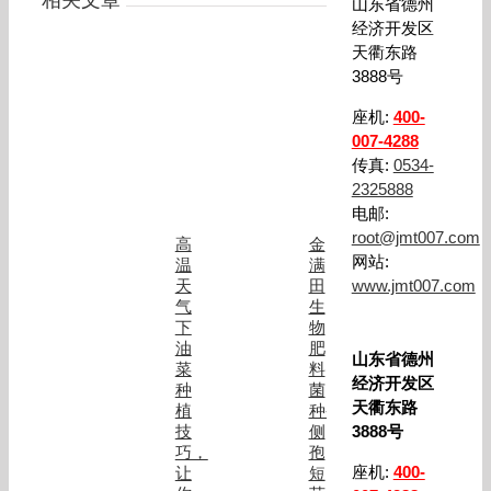
相关文章
山东省德州
经济开发区
天衢东路
3888号
座机:
400-
007-4288
传真:
0534-
2325888
电邮:
root@jmt007.com
高
金
网站:
温
满
天
田
www.jmt007.com
气
生
下
物
油
肥
山东省德州
菜
料
经济开发区
种
菌
天衢东路
植
种-
技
侧
3888号
巧，
孢
座机:
400-
让
短