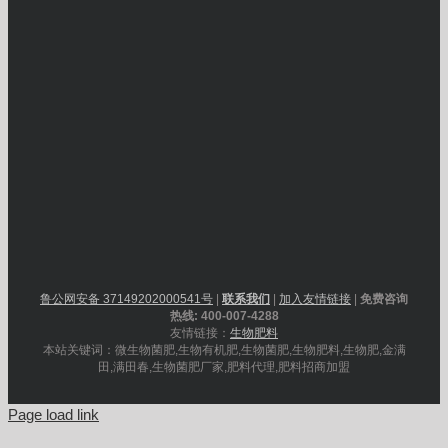
鲁公网安备 37149202000541号
|
联系我们
|
加入友情链接
|
免费咨询
热线: 400-007-4288
友情链接：
生物肥料
本站关键词：微生物菌肥,生物有机肥,生物菌肥,生物肥料,生物肥,金满
田,满田春,生物菌肥厂家,肥料代理,肥料招商加盟
Page load link