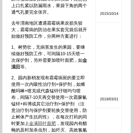
分
上口扎紧以防漏雨水，果袋下角的两个
析
通气孔要完全张开。
2015/10/14
去年渭南地区遭遇霜霉病果农损失较
大，霜霉病的防治在果实套完袋后就开
磷
始做好预防工作，分两种方案进行：
酸
二
1、树势壮，无病害发生的果园，要继
氢
续做好预防工作，可间隔10-15天喷一
钾
作
次保护剂，另外需要加喷叶面肥，如
金
用
满田
等。
和
使
2、园内新梢发现有霜霉病斑的要立即
用
使用一次内吸性治疗剂+保护剂，如烯
方
酰吗啉+喷克或代森锰锌仔细均匀喷
法
布，间隔7-10天再交替使用一次霜脲氰
2019/03/31
锰锌+科博或其它治疗剂+保护剂 （注
意治疗剂与保护剂要轮换交替使用，防
生
止树体产生抗药性），在每次打药的同
物
时要加上
金满田叶面肥
，发现园内有醋
菌
蝇的及时加杀虫剂，如歼灭、高效氯氰