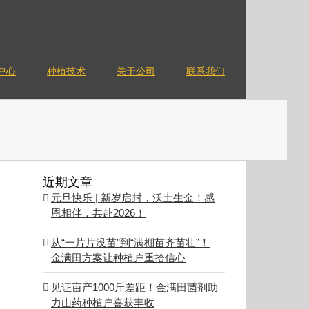
中心
种植技术
关于公司
联系我们
近期文章
元旦快乐 | 新岁启封，沃土生金！感
恩相伴，共赴2026！
从“一片片没苗”到“满棚苗齐苗壮”！
金满田方案让种植户重拾信心
见证亩产1000斤差距！金满田菌剂助
力山药种植户喜获丰收