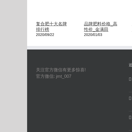
复合肥十大名牌
品牌肥料价格_高
排行榜
性价_金满田
2020/09/22
2020/01/03
关注官方微信有更多惊喜!
官方微信: jmt_007