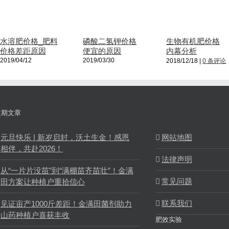
水溶肥价格_肥料
磷酸二氢钾价格
生物有机肥价格
价格差距原因
便宜的原因
内幕分析
2019/04/12
2019/03/30
2018/12/18
|
0 条评论
近期文章
元旦快乐 | 新岁启封，沃土生金！感恩
网站地图
相伴，共赴2026！
法律声明
从“一片片没苗”到“满棚苗齐苗壮”！金满
常见问题
田方案让种植户重拾信心
联系我们
见证亩产1000斤差距！金满田菌剂助力
山药种植户喜获丰收
肥效实验