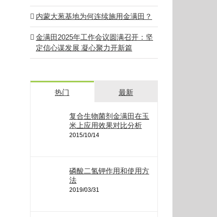
内蒙大葱基地为何连续施用金满田？
金满田2025年工作会议圆满召开：坚
定信心谋发展 凝心聚力开新篇
热门
最新
复合生物菌剂金满田在玉
米上应用效果对比分析
2015/10/14
磷酸二氢钾作用和使用方
法
2019/03/31