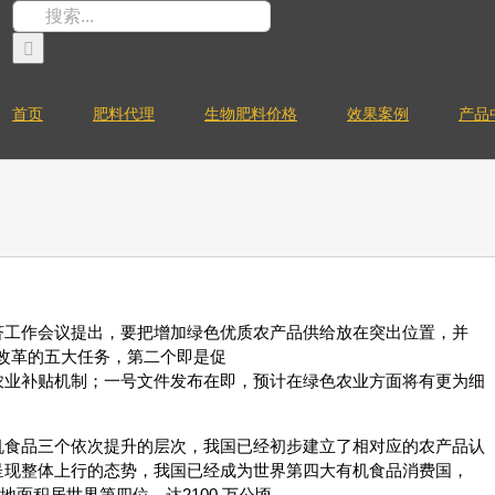
搜
索：
首页
肥料代理
生物肥料价格
效果案例
产品
济工作会议提出，要把增加绿色优质农产品供给放在突出位置，并
侧改革的五大任务，第二个即是促
农业补贴机制；一号文件发布在即，预计在绿色农业方面将有更为细
机食品三个依次提升的层次，我国已经初步建立了相对应的农产品认
呈现整体上行的态势，我国已经成为世界第四大有机食品消费国，
农地面积居世界第四位，达2100 万公顷。