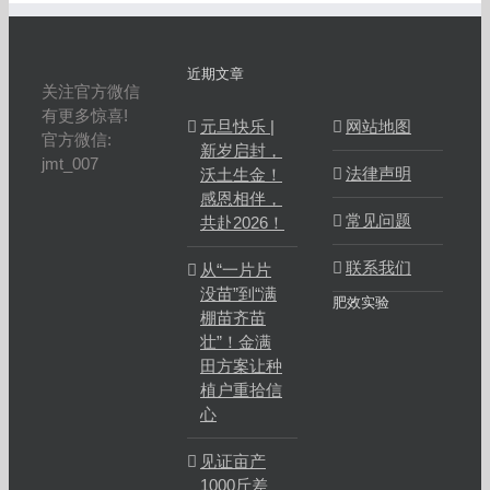
近期文章
关注官方微信
有更多惊喜!
元旦快乐 |
网站地图
官方微信:
新岁启封，
jmt_007
法律声明
沃土生金！
感恩相伴，
常见问题
共赴2026！
联系我们
从“一片片
没苗”到“满
肥效实验
棚苗齐苗
壮”！金满
田方案让种
植户重拾信
心
见证亩产
1000斤差