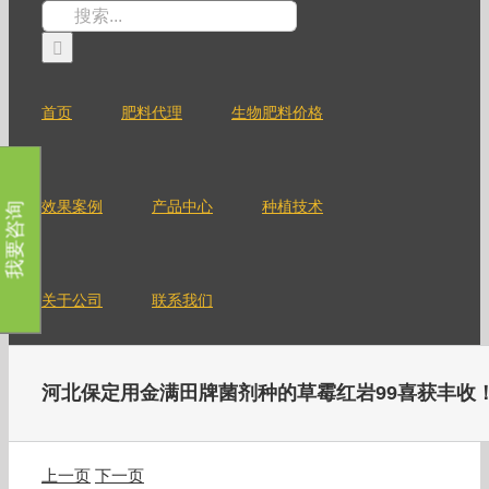
跳
搜
过
索：
内
容
首页
肥料代理
生物肥料价格
效果案例
产品中心
种植技术
我要咨询
关于公司
联系我们
河北保定用金满田牌菌剂种的草霉红岩99喜获丰收
上一页
下一页