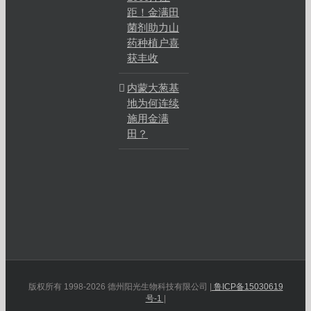
距！金满田
菌剂助力山
药种植户喜
获丰收
内蒙大葱基
地为何连续
施用金满
田？
版权所有 1998-2026 德州阳光生物科技有限公司 |
鲁ICP备15030619
号-1
|