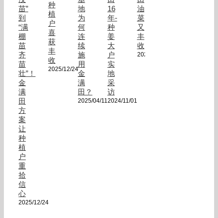
种
苗”
地
16
油
植
到
为
年-
菜
户
“满
何
种
又
喜
棚
连
姜
丰
获
苗
续
大
收
丰
齐
施
户
2024/10/24
收
苗
用
实
2025/12/24
壮”！
金
地
金
满
采
满
田？
访
田
2025/04/11
2024/11/01
方
案
让
种
植
户
重
拾
信
心
2025/12/24