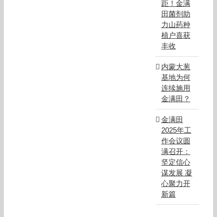
距！金满
田菌剂助
力山药种
植户喜获
丰收
内蒙大葱
基地为何
连续施用
金满田？
金满田
2025年工
作会议圆
满召开：
坚定信心
谋发展 凝
心聚力开
新篇