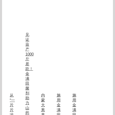
见
证
亩
产
1000
斤
差
距！
金
满
田
菌
剂
从
内
施
施
助
“一
蒙
用
用
力
片
大
金
金
山
片
葱
满
满
药
没
基
田
田