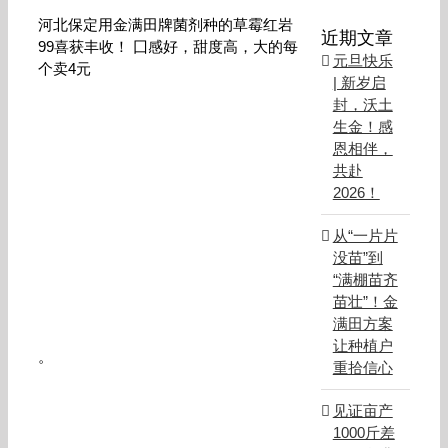
河北保定用金满田牌菌剂种的草霉红岩
近期文章
99喜获丰收！ 囗感好，甜度高，大的每
元旦快乐
个卖4元
| 新岁启
封，沃土
生金！感
恩相伴，
共赴
2026！
从“一片片
没苗”到
“满棚苗齐
苗壮”！金
满田方案
让种植户
。
重拾信心
见证亩产
1000斤差