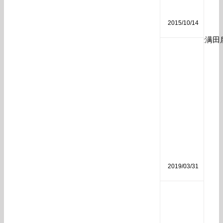
分
析
2015/10/14
草莓施用金满田
磷
酸
二
氢
钾
作
用
和
使
用
方
法
2019/03/31
生
物
菌