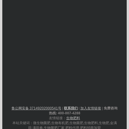
鲁公网安备 37149202000541号
|
联系我们
|
加入友情链接
|
免费咨询
热线: 400-007-4288
友情链接：
生物肥料
本站关键词：微生物菌肥,生物有机肥,生物菌肥,生物肥料,生物肥,金满
田,满田春,生物菌肥厂家,肥料代理,肥料招商加盟