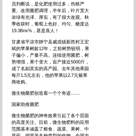
员判断说，是化肥使用过多，伤根严
重。改用菌肥调理，半年后，叶片宽大
浓绿有光泽、厚实，有了很大改观。秋
季收获时，葡萄上色好、均匀、糖度达
19.3Brix%，甚是喜人！
甘肃省平凉市静宁县威戎镇新胜村王宏
斌的苹果树龄12年，之前树势较弱，果
子偏小，产量不高。连续使用菌肥，树
势增强，果个变大，亩产接近5000斤，
成了名副其实的高产园。去年其他果园
每斤1.5元左右，他的苹果以2.7元被果
商收购。
微生物菌肥创造着一个个奇迹……
国家助推菌肥
微生物菌肥的神奇效果引起了各个层面
的高度关注。目前，微生物肥料的应用
范围基本涵盖了粮食、蔬菜、果树、中
草药、烟草等各种类型的作物。全国农