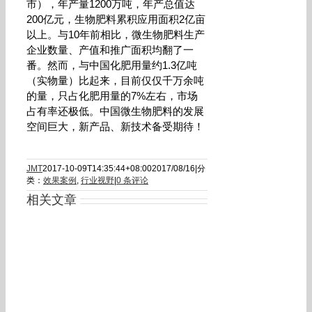
市），年产量1200万吨，年产总值达
200亿元，生物肥料累积应用面积2亿亩
以上。与10年前相比，微生物肥料生产
企业数量、产值和推广面积均翻了一
番。然而，与中国化肥用量约1.3亿吨
（实物量）比起来，目前仅仅千万余吨
的量，只占化肥用量的7%左右，市场
占有率还极低。中国微生物肥料的发展
空间巨大，新产品、新技术备受期待！
JMT
2017-10-09T14:35:44+08:00
2017/08/16
|
分
类：
效果案例
,
行业视野
|
0 条评论
相关文章