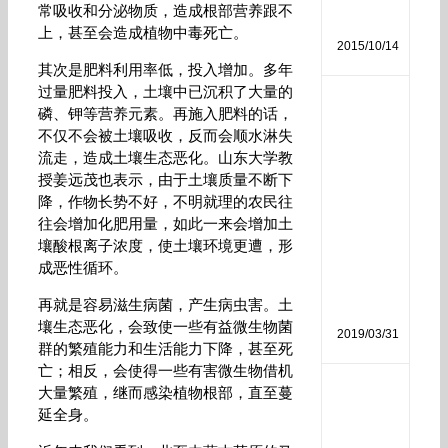
分
常吸收和分泌物质，造成根部营养跟不
析
上，甚至会造成植物中毒死亡。
2015/10/14
其次是肥料利用率低，投入增加。多年
过量肥料投入，土壤中已沉积了大量的
磷
磷、钾等营养元素。再施入肥料的话，
酸
不仅不会被土壤吸收，反而会顺水淋失
二
流走，造成土壤生态恶化。山东大学教
氢
授姜远茂也表示，由于土壤质量不断下
钾
作
降，作物长势不好，不明就理的农民往
用
往会增加化肥用量，如此一来会增加土
和
壤酸根离子浓度，使土壤环境更遭，形
使
成恶性循环。
用
方
再就是容易滋生病菌，产生病虫害。土
法
壤生态恶化，会致使一些有益微生物菌
2019/03/31
群的繁殖能力和生活能力下降，甚至死
亡；相反，会使得一些有害微生物借机
大量繁殖，继而感染植物根部，直至蔓
生
物
延全身。
菌