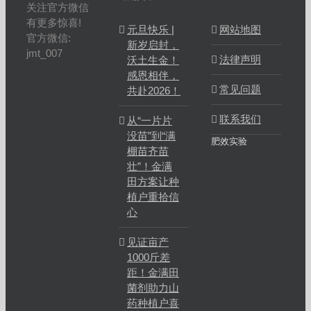
关注官方微信
有更多惊喜!
元旦快乐 |
网站地图
官方微信:
新岁启封，
jmt_007
法律声明
沃土生金！
感恩相伴，
常见问题
共赴2026！
联系我们
从“一片片
没苗”到“满
肥效实验
棚苗齐苗
壮”！金满
田方案让种
植户重拾信
心
见证亩产
1000斤差
距！金满田
菌剂助力山
药种植户喜