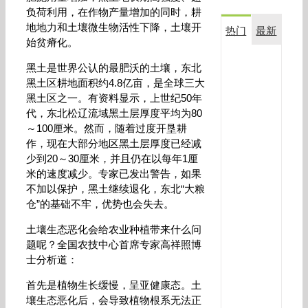
负荷利用，在作物产量增加的同时，耕
地地力和土壤微生物活性下降，土壤开
热门
最新
始贫瘠化。
复
黑土是世界公认的最肥沃的土壤，东北
合
黑土区耕地面积约4.8亿亩，是全球三大
生
黑土区之一。有资料显示，上世纪50年
物
代，东北松辽流域黑土层厚度平均为80
菌
～100厘米。然而，随着过度开垦耕
剂
金
作，现在大部分地区黑土层厚度已经减
满
少到20～30厘米，并且仍在以每年1厘
田
米的速度减少。专家已发出警告，如果
在
不加以保护，黑土继续退化，东北“大粮
玉
仓”的基础不牢，优势也会失去。
米
上
土壤生态恶化会给农业种植带来什么问
应
题呢？全国农技中心首席专家高祥照博
用
士分析道：
效
果
首先是植物生长缓慢，呈亚健康态。土
对
比
壤生态恶化后，会导致植物根系无法正