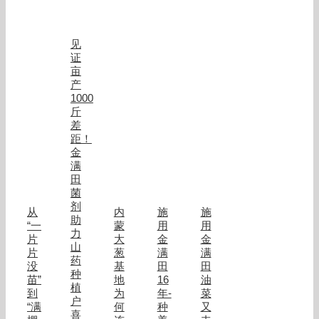
见
证
亩
产
1000
斤
差
距！
金
满
田
菌
剂
从
内
施
施
助
“一
蒙
用
用
力
片
大
金
金
山
片
葱
满
满
药
没
基
田
田
种
苗”
地
16
油
植
到
为
年-
菜
户
“满
何
种
又
喜