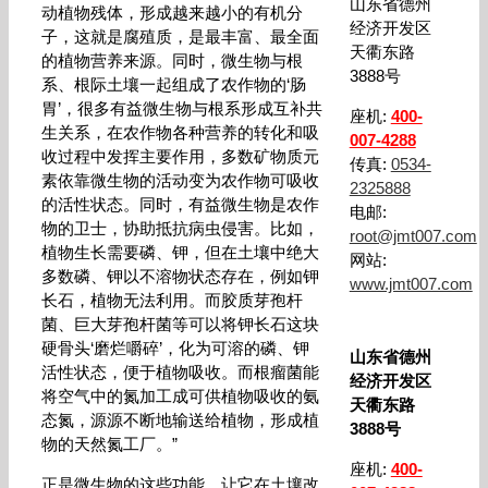
山东省德州
动植物残体，形成越来越小的有机分
经济开发区
子，这就是腐殖质，是最丰富、最全面
天衢东路
的植物营养来源。同时，微生物与根
3888号
系、根际土壤一起组成了农作物的‘肠
胃’，很多有益微生物与根系形成互补共
座机:
400-
生关系，在农作物各种营养的转化和吸
007-4288
收过程中发挥主要作用，多数矿物质元
传真:
0534-
素依靠微生物的活动变为农作物可吸收
2325888
的活性状态。同时，有益微生物是农作
电邮:
物的卫士，协助抵抗病虫侵害。比如，
root@jmt007.com
植物生长需要磷、钾，但在土壤中绝大
网站:
多数磷、钾以不溶物状态存在，例如钾
www.jmt007.com
长石，植物无法利用。而胶质芽孢杆
菌、巨大芽孢杆菌等可以将钾长石这块
硬骨头‘磨烂嚼碎’，化为可溶的磷、钾
山东省德州
活性状态，便于植物吸收。而根瘤菌能
经济开发区
将空气中的氮加工成可供植物吸收的氨
天衢东路
态氮，源源不断地输送给植物，形成植
3888号
物的天然氮工厂。”
座机:
400-
正是微生物的这些功能，让它在土壤改