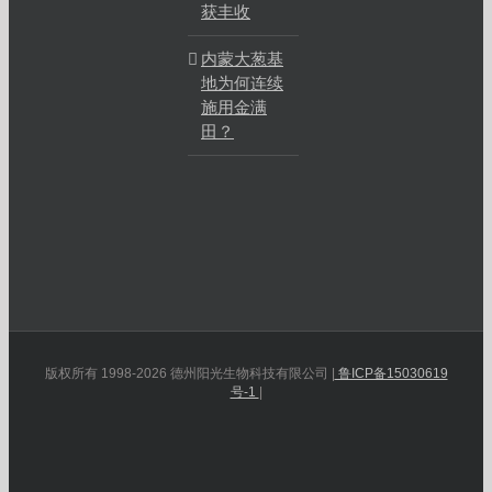
获丰收
内蒙大葱基
地为何连续
施用金满
田？
版权所有 1998-2026 德州阳光生物科技有限公司 |
鲁ICP备15030619
号-1
|