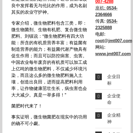
007-4288
良中发挥着无与伦比的作用，成为名副
座机:
0534-
其实的农业守护神。
2364666
传真:
0534-
专家介绍，微生物肥料包含三类，即：
2325888
微生物菌剂、生物有机肥、复合微生物
电邮:
肥料。刘镇说：“微生物肥料有四大功
root@jmt007.com
能：所含的有机质营养丰富；有益菌有
网站:
制造营养的能力；有益菌代谢产物具有
www.jmt007.com
促生作用；而且可以防控病害、虫害。
中国农业每年废弃的有机质可以加工成
上亿吨的微生物肥料，不仅减少环境污
染，而且这么多的微生物肥料施入土
企业目
壤，创造出良田，进而提高肥料利用
标
率，让作物健康茁壮生长，病虫害也会
大大减少。真是一举多得！”
企业使
命
菌肥时代来了！
企业精
事实证明，微生物菌肥在现实中的功用
神
的确不可小觑。