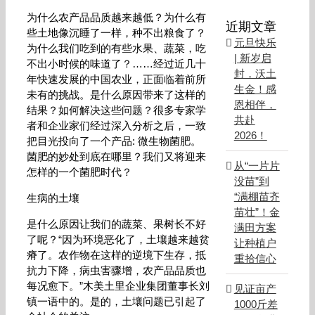
为什么农产品品质越来越低？为什么有
近期文章
些土地像沉睡了一样，种不出粮食了？
元旦快乐
为什么我们吃到的有些水果、蔬菜，吃
| 新岁启
不出小时候的味道了？……经过近几十
封，沃土
年快速发展的中国农业，正面临着前所
生金！感
未有的挑战。是什么原因带来了这样的
恩相伴，
结果？如何解决这些问题？很多专家学
共赴
者和企业家们经过深入分析之后，一致
2026！
把目光投向了一个产品: 微生物菌肥。
菌肥的妙处到底在哪里？我们又将迎来
从“一片片
怎样的一个菌肥时代？
没苗”到
“满棚苗齐
生病的土壤
苗壮”！金
是什么原因让我们的蔬菜、果树长不好
满田方案
了呢？“因为环境恶化了，土壤越来越贫
让种植户
瘠了。农作物在这样的逆境下生存，抵
重拾信心
抗力下降，病虫害骤增，农产品品质也
每况愈下。”木美土里企业集团董事长刘
见证亩产
镇一语中的。是的，土壤问题已引起了
1000斤差