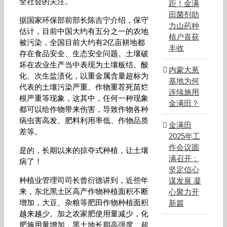
全社会的关注。
距！金满
田菌剂助
据国家环保部前部长陈吉宁介绍，保守
力山药种
估计，目前中国大约有五分之一的农地
植户喜获
被污染，全国目前大约有2亿亩耕地都
丰收
存在食品安全、生态安全问题。土壤破
坏在农业生产当中表现为土壤板结、酸
内蒙大葱
化、次生盐渍化，以重金属含量超标为
基地为何
代表的土壤污染严重、作物重茬死苗烂
连续施用
根严重等现象，这其中，任何一种现象
金满田？
都可以给作物带来伤害，导致作物各种
病虫害高发、肥料利用率低、作物品质
金满田
差等。
2025年工
作会议圆
是的，长期以来的掠夺式种植，让土壤
满召开：
病了！
坚定信心
种植业管理司司长曾衍德讲到，近些年
谋发展 凝
来，东北黑土区高产作物种植面积不断
心聚力开
增加，大豆、杂粮等肥田作物种植面积
新篇
越来越少。加之农家肥使用量减少，化
肥施用量增加，黑土地长期高强度、超