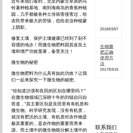
肥
近年来我们看到，北至内蒙古草原的马
哪
铃薯种植基地、南到海南岛的香蕉种植
种
园，几乎都被各种土传病害侵害过，给
最
农民带来极大的苦恼，也给农业种植蒙
好
上阴影。
2018/03/07
修复土壤、保护土壤健康已经到了刻不
容缓的地步！而微生物肥料因其改良土
生物菌
壤和增产功效显著，备受关注！
肥正确
使用方
微生物的秘密
法
2017/03/16
微生物肥料为什么具有如此功效？让我
们一起来探究一下微生物的秘密。
“你知道沙漠和良田的区别在哪里吗？”
在微生物领域已深耕十年的刘镇自问自
答道，“其主要区别是良田里有有机质和
微生物。科学研究发现，没有有机质，
就没有肥沃的土壤。有机质对农作物是
极其重要的，是农作物的重要营养来
联系我们
源。而土壤中的微生物能分解土壤中的