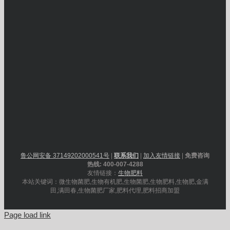
鲁公网安备 37149202000541号
|
联系我们
|
加入友情链接
|
免费咨询
热线: 400-007-4288
友情链接：
生物肥料
本站关键词：微生物菌肥,生物有机肥,生物菌肥,生物肥料,生物肥,金满
田,满田春,生物菌肥厂家,肥料代理,肥料招商加盟
Page load link