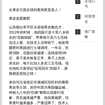
企业口
号
从果农方面反馈的案例更是喜人！
经营理
果农喜爱菌肥
念
山东烟台牟平区水道镇果农鲍忠才，
推广策
2012年的时候，他的园子是十里八乡有
略
名的“花脸病园”，苹果每斤卖六七毛钱
也没人要。在技术人员帮助下，他使用
菌肥对果园进行土壤调理。一年后，疙
瘩消除，花脸症状减缓；连续使用3年
后，果子基本恢复正常，果子上色快，
表光好，每斤比别人多卖三五毛钱。现
在他给大家讲起“起死回生”的园子，满
脸都是喜悦之情！
来自河北省保定市满城区段旺村的葡萄
果农李占国，前些年因为果园偏盐碱，
种植七八年的“巨峰”葡萄出现黄叶现
象，而且越来越严重，他加量施肥，结
果黄叶越来越多，产量还降了。技术人