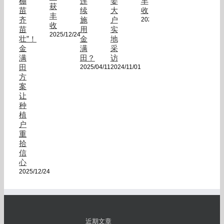
棚
连
姜
丰
获
苗
续
大
收
丰
齐
施
户
2024/10/24
收
苗
用
实
2025/12/24
壮”！
金
地
金
满
采
满
田？
访
田
2025/04/11
2024/11/01
方
案
让
种
植
户
重
拾
信
心
2025/12/24
近期文章