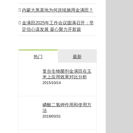
内蒙大葱基地为何连续施用金满田？
金满田2025年工作会议圆满召开：坚
定信心谋发展 凝心聚力开新篇
热门
最新
复合生物菌剂金满田在玉
米上应用效果对比分析
2015/10/14
磷酸二氢钾作用和使用方
法
2019/03/31