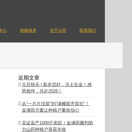
中心
种植技术
关于公司
联系我们
近期文章
元旦快乐 | 新岁启封，沃土生金！感
恩相伴，共赴2026！
从“一片片没苗”到“满棚苗齐苗壮”！
金满田方案让种植户重拾信心
见证亩产1000斤差距！金满田菌剂助
力山药种植户喜获丰收