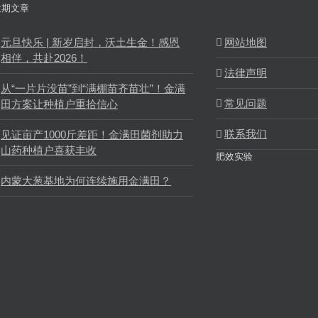
近期文章
元旦快乐 | 新岁启封，沃土生金！感恩
网站地图
相伴，共赴2026！
法律声明
从“一片片没苗”到“满棚苗齐苗壮”！金满
常见问题
田方案让种植户重拾信心
联系我们
见证亩产1000斤差距！金满田菌剂助力
山药种植户喜获丰收
肥效实验
内蒙大葱基地为何连续施用金满田？