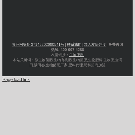
鲁公网安备 37149202000541号
|
联系我们
|
加入友情链接
|
免费咨询
热线: 400-007-4288
友情链接：
生物肥料
本站关键词：微生物菌肥,生物有机肥,生物菌肥,生物肥料,生物肥,金满
田,满田春,生物菌肥厂家,肥料代理,肥料招商加盟
Page load link