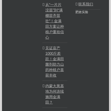
联系我们
从“一片片
没苗”到“满
肥效实验
棚苗齐苗
壮”！金满
田方案让种
植户重拾信
心
见证亩产
1000斤差
距！金满田
菌剂助力山
药种植户喜
获丰收
内蒙大葱基
地为何连续
施用金满
田？