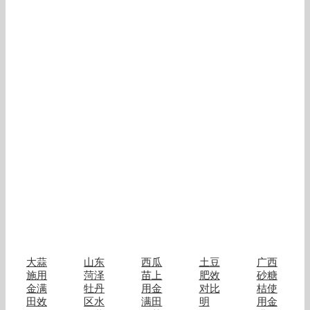
大蒜
山东
西瓜
土豆
广西
施用
菏泽
苗上
肥效
砂糖
金满
牡丹
用金
对比
桔使
田效
区水
满田
明
用金