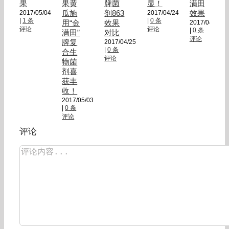
果
果黄
牌菌
显！
满田
瓜施
剂863
效果
2017/05/04
2017/04/24
|
1 条
|
0 条
用“金
效果
2017/04/24
评论
评论
|
0 条
满田”
对比
评论
牌复
2017/04/25
|
0 条
合生
评论
物菌
剂喜
获丰
收！
2017/05/03
|
0 条
评论
评论
评
论