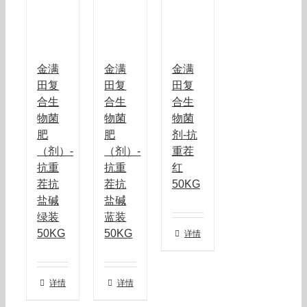
金满
金满
金满
田复
田复
田复
合生
合生
合生
物菌
物菌
物菌
肥
肥
剂-抗
（剂）-
（剂）-
重茬
抗重
抗重
红
茬抗
茬抗
50KG
盐碱
盐碱
绿装
蓝装
50KG
50KG
详情
详情
详情