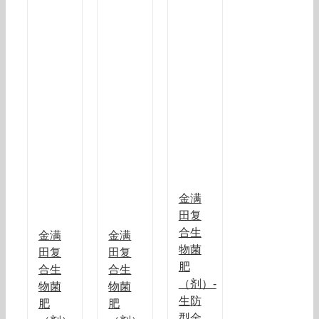
金满
田复
合生
金满
金满
物菌
田复
田复
肥
合生
合生
（剂）-
物菌
物菌
生防
肥
肥
型金