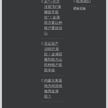
联系我们
从“一片片
没苗”到“满
肥效实验
棚苗齐苗
壮”！金满
田方案让种
植户重拾信
心
见证亩产
1000斤差
距！金满田
菌剂助力山
药种植户喜
获丰收
内蒙大葱基
地为何连续
施用金满
田？