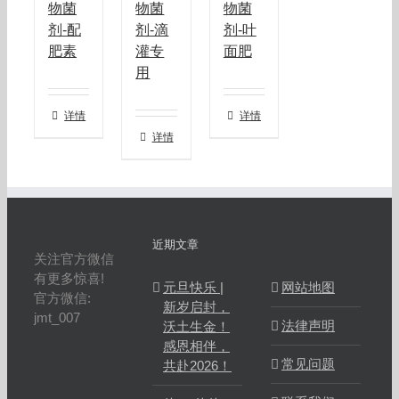
物菌
物菌
物菌
剂-配
剂-滴
剂-叶
肥素
灌专
面肥
用
详情
详情
详情
近期文章
关注官方微信
有更多惊喜!
元旦快乐 |
网站地图
官方微信:
新岁启封，
jmt_007
法律声明
沃土生金！
感恩相伴，
常见问题
共赴2026！