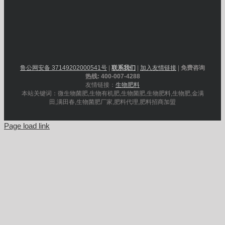
鲁公网安备 37149202000541号
|
联系我们
|
加入友情链接
|
免费咨询
热线: 400-007-4288
友情链接：
生物肥料
本站关键词：微生物菌肥,生物有机肥,生物菌肥,生物肥料,生物肥,金满
田,满田春,生物菌肥厂家,肥料代理,肥料招商加盟
Page load link