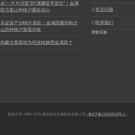
从“一片片没苗”到“满棚苗齐苗壮”！金满
常见问题
田方案让种植户重拾信心
联系我们
见证亩产1000斤差距！金满田菌剂助力
山药种植户喜获丰收
肥效实验
内蒙大葱基地为何连续施用金满田？
版权所有 1998-2026 德州阳光生物科技有限公司 |
鲁ICP备15030619号-1
|