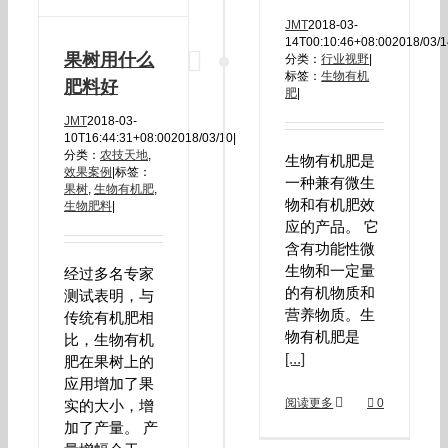
JMT
2018-03-
14T00:10:46+08:00
2018/03/
果树用什么
分类：
行业视野
|
标签：
生物有机
肥料好
肥
|
JMT
2018-03-
10T16:44:31+08:00
2018/03/10
|
分类：
农技天地
,
生物有机肥是
效果案例
|
标签：
一种兼有微生
果树
,
生物有机肥
,
物和有机肥效
生物肥料
|
应的产品。 它
含有功能性微
生物和一定量
经过多名专家
的有机物质和
测试表明，与
营养物质。生
传统有机肥相
物有机肥是
比，生物有机
[...]
肥在果树上的
应用增加了果
阅读更多
0
实的大小，增
加了产量。 产