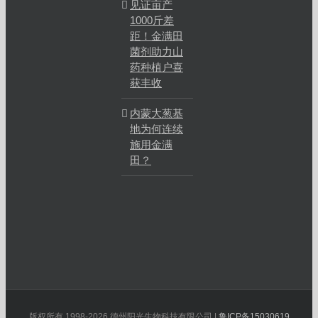
见证亩产
1000斤差
距！金满田
菌剂助力山
药种植户喜
获丰收
内蒙大葱基
地为何连续
施用金满
田？
版权所有 1998-2026 德州阳光生物科技有限公司 |
鲁ICP备15030619