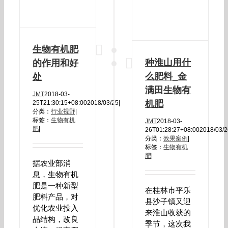
生物有机肥
种淮山用什
的作用和好
么肥料_金
处
满田生物有
JMT
2018-03-
机肥
25T21:30:15+08:00
2018/03/25
|
分类：
行业视野
|
标签：
生物有机
JMT
2018-03-
肥
|
26T01:28:27+08:00
2018/03/
分类：
效果案例
|
标签：
生物有机
肥
|
据农业部消
息，生物有机
肥是一种新型
在桂林市平乐
肥料产品，对
县沙子镇又迎
优化农业投入
来淮山收获的
品结构，改良
季节，这次我