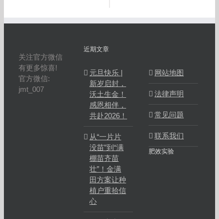
近期文章
关注官方微信
有更多惊喜!
元旦快乐 |
网站地图
官方微信:
新岁启封，
jmt_007
法律声明
沃土生金！
感恩相伴，
常见问题
共赴2026！
联系我们
从“一片片
没苗”到“满
肥效实验
棚苗齐苗
壮”！金满
田方案让种
植户重拾信
心