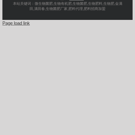
本站关键词：微生物菌肥,生物有机肥,生物菌肥,生物肥料,生物肥,金满
田,满田春,生物菌肥厂家,肥料代理,肥料招商加盟
Page load link