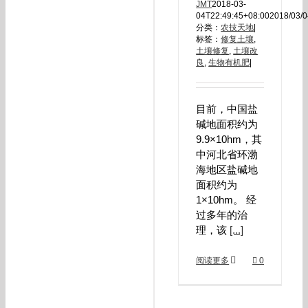
JMT
2018-03-
04T22:49:45+08:00
2018/03/
分类：
农技天地
|
标签：
修复土壤
,
土壤修复
,
土壤改
良
,
生物有机肥
|
目前，中国盐
碱地面积约为
9.9×10hm，其
中河北省环渤
海地区盐碱地
面积约为
1×10hm。 经
过多年的治
理，该
[...]
阅读更多
0