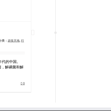
分类：
农技天地
,
行
年代的中国。
菌，解磷菌和解
0