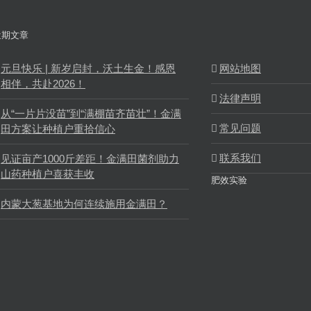
近期文章
元旦快乐 | 新岁启封，沃土生金！感恩
网站地图
相伴，共赴2026！
法律声明
从“一片片没苗”到“满棚苗齐苗壮”！金满
常见问题
田方案让种植户重拾信心
联系我们
见证亩产1000斤差距！金满田菌剂助力
山药种植户喜获丰收
肥效实验
内蒙大葱基地为何连续施用金满田？