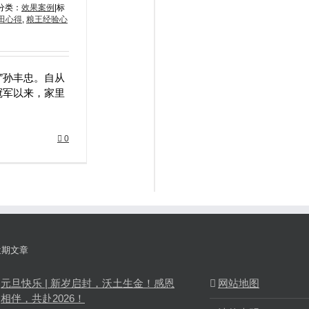
分类：
效果案例
|
标
田心得
,
粮王经验心
”孙丰忠。自从
冠军以来，家里
0
近期文章
元旦快乐 | 新岁启封，沃土生金！感恩
网站地图
相伴，共赴2026！