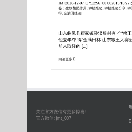
JMT
2016-12-07T17:12:56+08:00
2015/10/27
|
签：
生物菌肥作用
,
种植经验
,
种植经验分享
,
种
得
,
金满田经验
|
山东临邑县翟家镇孙汉服村有 个“粮王
他去年夺 得“金满田杯”山东粮王大赛
前来取经的
[...]
阅读更多
关注官方微信有更多惊喜!
官方微信: jmt_007