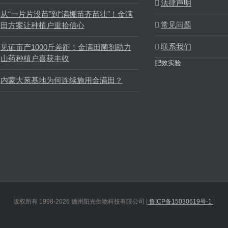
法律声明
从“一片片没苗”到“满棚苗齐苗壮”！金满
常见问题
田方案让种植户重拾信心
联系我们
见证亩产1000斤差距！金满田菌剂助力
山药种植户喜获丰收
肥效实验
内蒙大葱基地为何连续施用金满田？
版权所有 1998-2026 德州阳光生物科技有限公司 |
鲁ICP备15030619号-1
|