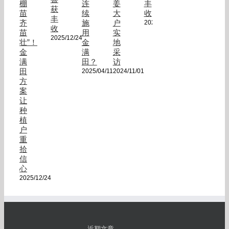
棚
连
姜
丰
获
苗
续
大
收
丰
齐
施
户
2024/10/24
收
苗
用
实
2025/12/24
壮”！
金
地
金
满
采
满
田？
访
田
2025/04/11
2024/11/01
方
案
让
种
植
户
重
拾
信
心
2025/12/24
近期文章