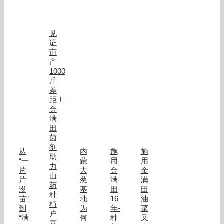
试
验
基
地
见
证
亩
产
1000
斤
差
距！
金
满
田
菌
剂
从
内
施
施
助
“一
蒙
用
用
力
片
大
金
金
山
片
葱
满
满
药
没
基
田
田
种
苗”
地
16
油
植
到
为
年-
菜
户
“满
何
种
又
喜