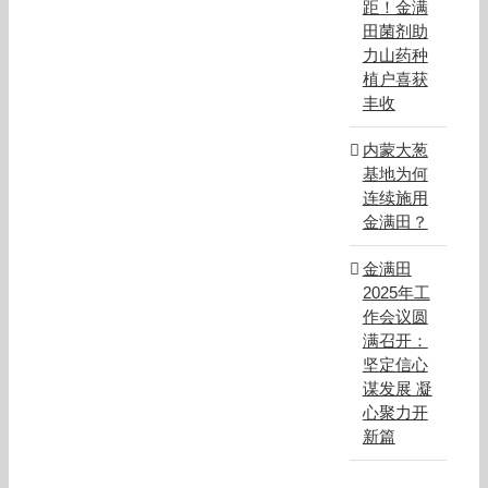
距！金满
田菌剂助
力山药种
植户喜获
丰收
内蒙大葱
基地为何
连续施用
金满田？
金满田
2025年工
作会议圆
满召开：
坚定信心
谋发展 凝
心聚力开
新篇