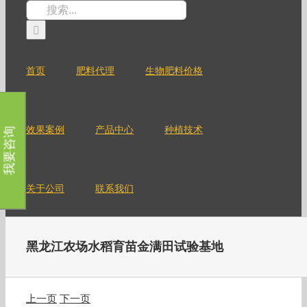
跳
搜
过
索：
内
容
首页
肥料代理
生物肥料价格
效果案例
产品中心
种植技术
我要咨询
关于公司
联系我们
黑龙江农场水稻育苗金满田试验基地
上一页
下一页