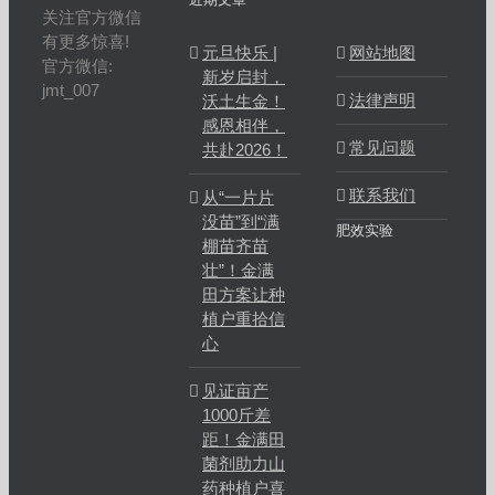
关注官方微信
有更多惊喜!
元旦快乐 |
网站地图
官方微信:
新岁启封，
jmt_007
法律声明
沃土生金！
感恩相伴，
常见问题
共赴2026！
联系我们
从“一片片
没苗”到“满
肥效实验
棚苗齐苗
壮”！金满
田方案让种
植户重拾信
心
见证亩产
1000斤差
距！金满田
菌剂助力山
药种植户喜