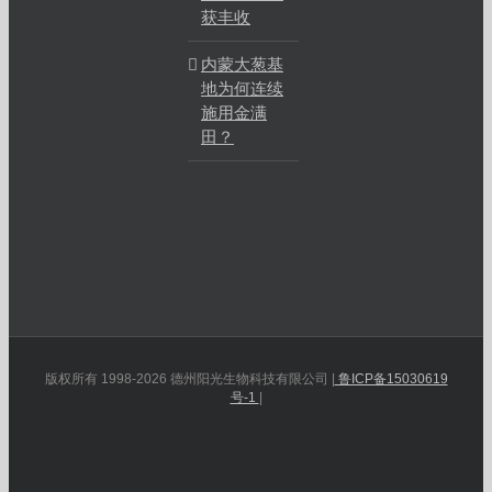
获丰收
内蒙大葱基
地为何连续
施用金满
田？
版权所有 1998-2026 德州阳光生物科技有限公司 |
鲁ICP备15030619
号-1
|