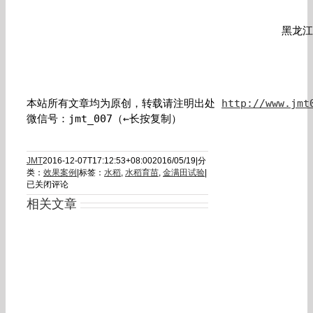
黑龙江
本站所有文章均为原创，转载请注明出处 
http://www.jmt
微信号：jmt_007（←长按复制）
JMT
2016-12-07T17:12:53+08:00
2016/05/19
|
分
黑
类：
效果案例
|
标签：
水稻
,
水稻育苗
,
金满田试验
|
龙
已关闭评论
江
相关文章
农
场
水
稻
育
苗
金
满
田