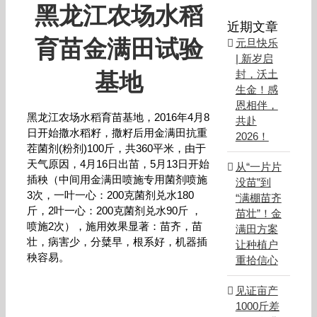
黑龙江农场水稻
近期文章
育苗金满田试验
元旦快乐
| 新岁启
封，沃土
基地
生金！感
恩相伴，
黑龙江农场水稻育苗基地，2016年4月8
共赴
日开始撒水稻籽，撒籽后用金满田抗重
2026！
茬菌剂(粉剂)100斤，共360平米，由于
天气原因，4月16日出苗，5月13日开始
从“一片片
插秧（中间用金满田喷施专用菌剂喷施
没苗”到
3次，一叶一心：200克菌剂兑水180
“满棚苗齐
斤，2叶一心：200克菌剂兑水90斤 ，
苗壮”！金
喷施2次），施用效果显著：苗齐，苗
满田方案
壮，病害少，分糵早，根系好，机器插
让种植户
秧容易。
重拾信心
见证亩产
1000斤差