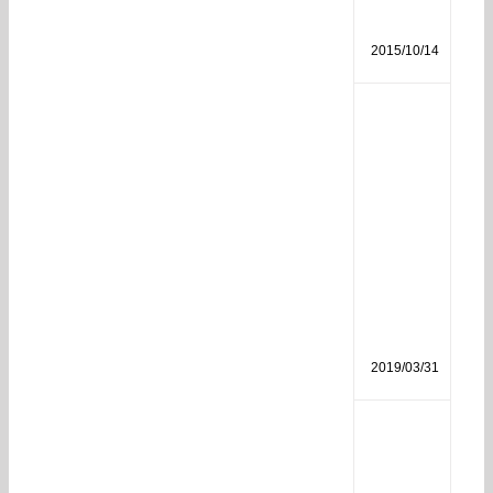
分
析
2015/10/14
磷
酸
二
氢
钾
作
用
和
使
用
方
法
2019/03/31
生
物
菌