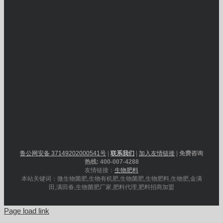
鲁公网安备 37149202000541号
|
联系我们
|
加入友情链接
|
免费咨询
热线: 400-007-4288
友情链接：
生物肥料
本站关键词：微生物菌肥,生物有机肥,生物菌肥,生物肥料,生物肥,金满
田,满田春,生物菌肥厂家,肥料代理,肥料招商加盟
Page load link