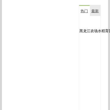
热门
最新
复
合
黑龙江农场水稻育
生
物
菌
剂
金
满
田
在
玉
米
上
应
用
效
果
对
比